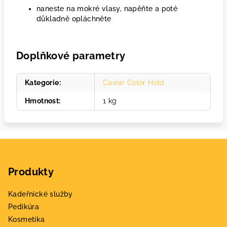
naneste na mokré vlasy, napěňte a poté
důkladně opláchněte
Doplňkové parametry
Kategorie
:
Caviar Color Hold
Hmotnost
:
1 kg
Z
á
Produkty
p
a
Kadeřnické služby
t
Pedikúra
í
Kosmetika