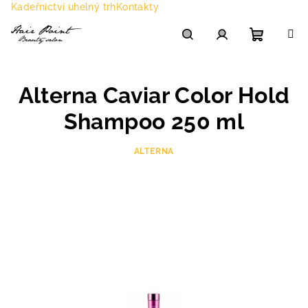
Přejít
Kadeřnictví uhelný trh
Kontakty
na
obsah
Nákupn
Hledat
Přihlášení
Alterna Caviar Color Hold
košík
Shampoo 250 ml
ALTERNA