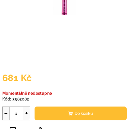
681 Kč
Měrná
Momentálně nedostupné
cena:
Kód:
3582082
−
+
Do košíku