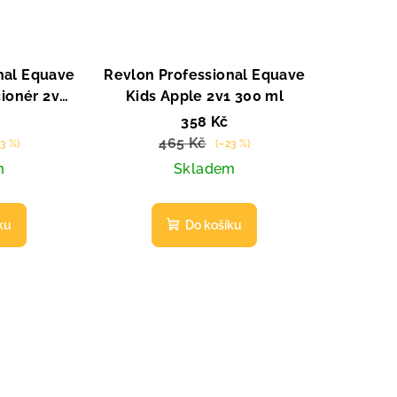
nal Equave
Revlon Professional Equave
cionér 2v1
Kids Apple 2v1 300 ml
358 Kč
465 Kč
3 %)
(–23 %)
m
Skladem
ku
Do košíku