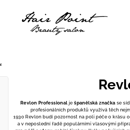
N
Revl
Revlon Professional
je
španělská značka
se síd
profesionálních produktů využívá těch nejm
1930 Revlon budí pozornost na poli péče o krásu 
a v neposlední řadě populárními vlasovými přípra