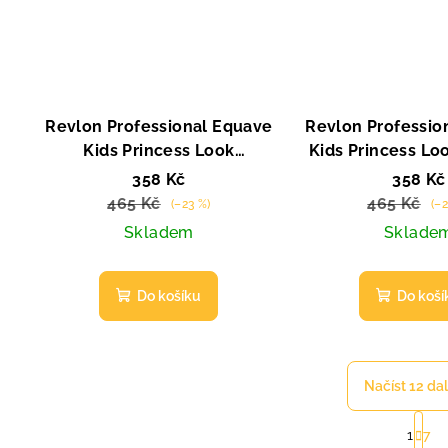
Revlon Professional Equave
Revlon Professio
Kids Princess Look
Kids Princess L
bezoplachový kondicionér
2v1 300 
358 Kč
358 Kč
200 ml
465 Kč
465 Kč
(–23 %)
(–2
Skladem
Sklade
Do košíku
Do koší
Načíst 12 da
S
1
7
t