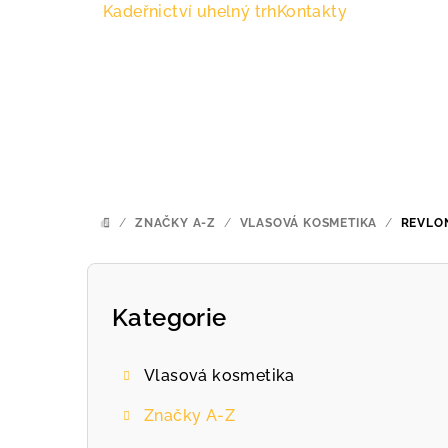
Přejít
Kadeřnictví uhelný trh
Kontakty
na
obsah
/
ZNAČKY A-Z
/
VLASOVÁ KOSMETIKA
/
REVLO
DOMŮ
P
o
Kategorie
Přeskočit
kategorie
s
Vlasová kosmetika
t
Značky A-Z
r