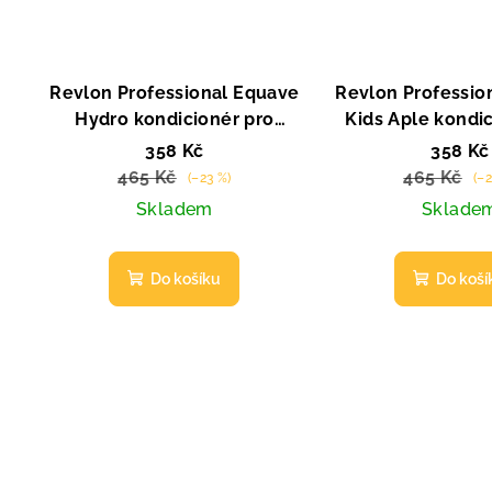
Revlon Professional Equave
Revlon Professio
Hydro kondicionér pro
Kids Aple kondi
normální a suché vlasy 200
200 ml
358 Kč
358 Kč
ml
465 Kč
465 Kč
(–23 %)
(–2
Skladem
Sklade
Do košíku
Do koší