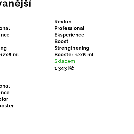
anější
Revlon
onal
Professional
ence
Eksperience
Boost
ing
Strengthening
 12x6 ml
Booster 12x6 ml
m
Skladem
1 343 Kč
onal
ence
olor
ooster
m