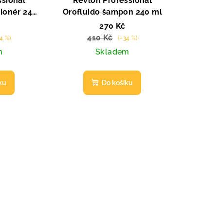
ssional
Revlon Professional
cionér 240
Orofluido šampon 240 ml
270 Kč
410 Kč
4 %)
(–34 %)
m
Skladem
ku
Do košíku