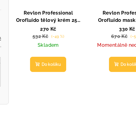
Revlon Professional
Revlon Profe
Orofluido tělový krém 250
Orofluido mask
ml
270 Kč
330 Kč
532 Kč
670 Kč
(–49 %)
(–
č
Skladem
Momentálně ne
Do košíku
Do koší