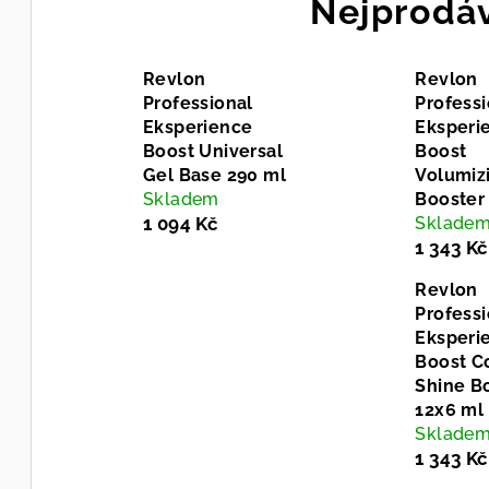
Nejprodáv
Revlon
Revlon
Professional
Professi
Eksperience
Eksperi
Boost Universal
Boost
Gel Base 290 ml
Volumiz
Skladem
Booster
1 094 Kč
Sklade
1 343 Kč
Revlon
Professi
Eksperi
Boost C
Shine B
12x6 ml
Sklade
1 343 Kč