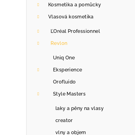
a
Kosmetika a pomůcky
n
Vlasová kosmetika
n
ĽOréal Professionnel
í
Revlon
p
Uniq One
a
Eksperience
n
Orofluido
e
Style Masters
l
laky a pěny na vlasy
creator
vlny a objem