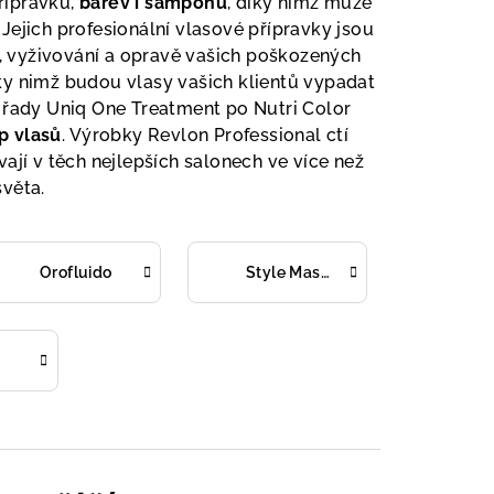
přípravků,
barev i šamponů
, díky nimž může
Jejich profesionální vlasové přípravky jsou
i, vyživování a opravě vašich poškozených
ky nimž budou vlasy vašich klientů vypadat
é řady Uniq One Treatment po Nutri Color
p vlasů
. Výrobky Revlon Professional ctí
vají v těch nejlepších salonech ve více než
věta.
Orofluido
Style Masters