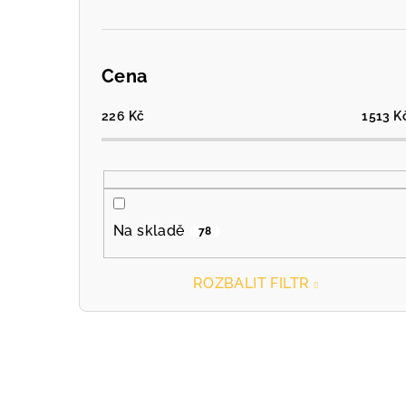
Cena
226
Kč
1513
K
Na skladě
78
ROZBALIT FILTR