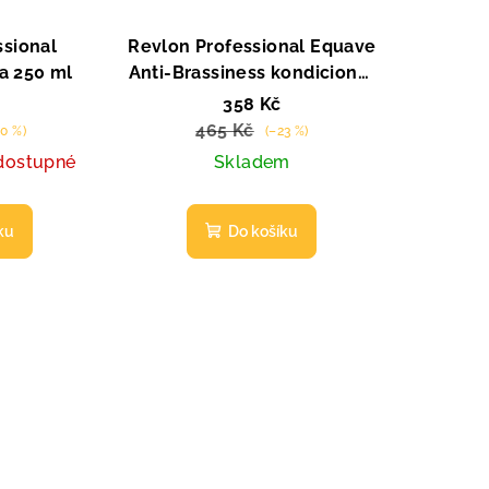
ssional
Revlon Professional Equave
a 250 ml
Anti-Brassiness kondicionér
pro blond vlasy 200 ml
358 Kč
465 Kč
50 %)
(–23 %)
dostupné
Skladem
ku
Do košíku