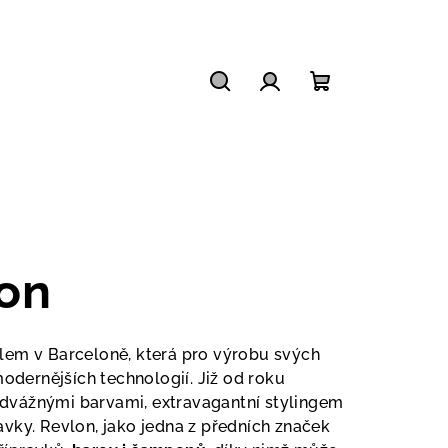
Hledat
Přihlášení
Nákupní
košík
on
lem v Barceloně, která pro výrobu svých
odernějších technologií. Již od roku
odvážnými barvami, extravagantní stylingem
vky. Revlon, jako jedna z předních značek