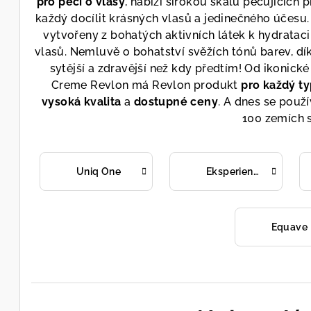
pro péči o vlasy
, nabízí širokou škálu pečujících 
každý docílit krásných vlasů a jedinečného účesu. 
vytvořeny z bohatých aktivních látek k hydratac
vlasů. Nemluvě o bohatství svěžích tónů barev, dí
sytější a zdravější než kdy předtím! Od ikonick
Creme Revlon má Revlon produkt
pro každý ty
vysoká kvalita
a
dostupné ceny
. A dnes se použí
100 zemích s
Uniq One
Eksperience
Equave