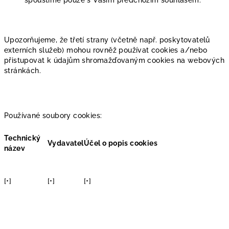
spouštíme pouze s Vaším předchozím souhlasem.
Upozorňujeme, že třetí strany (včetně např. poskytovatelů
externích služeb) mohou rovněž používat cookies a/nebo
přistupovat k údajům shromažďovaným cookies na webových
stránkách.
Používané soubory cookies:
Technický
Vydavatel
Účel o popis cookies
název
[•]
[•]
[•]