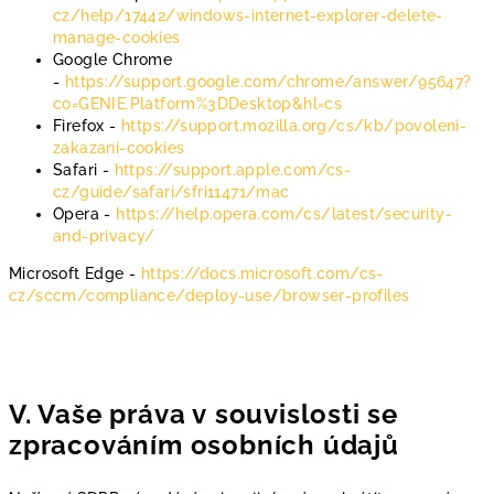
cz/help/17442/windows-internet-explorer-delete-
manage-cookies
Google Chrome
-
https://support.google.com/chrome/answer/95647?
co=GENIE.Platform%3DDesktop&hl=cs
Firefox -
https://support.mozilla.org/cs/kb/povoleni-
zakazani-cookies
Safari -
https://support.apple.com/cs-
cz/guide/safari/sfri11471/mac
Opera -
https://help.opera.com/cs/latest/security-
and-privacy/
Microsoft Edge -
https://docs.microsoft.com/cs-
cz/sccm/compliance/deploy-use/browser-profiles
V. Vaše práva v souvislosti se
zpracováním osobních údajů