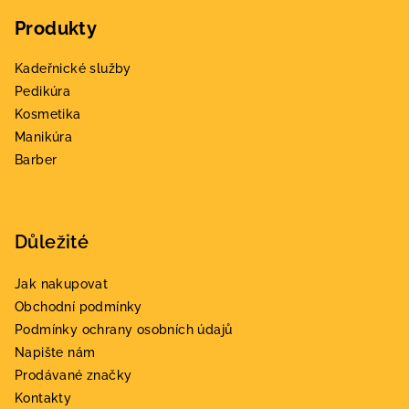
á
Produkty
p
a
Kadeřnické služby
t
Pedikúra
í
Kosmetika
Manikúra
Barber
Důležité
Jak nakupovat
Obchodní podmínky
Podmínky ochrany osobních údajů
Napište nám
Prodávané značky
Kontakty