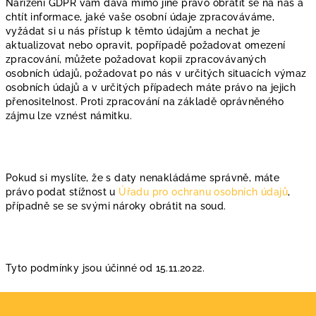
Nařízení GDPR vám dává mimo jiné právo obrátit se na nás a
chtít informace, jaké vaše osobní údaje zpracováváme,
vyžádat si u nás přístup k těmto údajům a nechat je
aktualizovat nebo opravit, popřípadě požadovat omezení
zpracování, můžete požadovat kopii zpracovávaných
osobních údajů, požadovat po nás v určitých situacích výmaz
osobních údajů a v určitých případech máte právo na jejich
přenositelnost. Proti zpracování na základě oprávněného
zájmu lze vznést námitku.
Pokud si myslíte, že s daty nenakládáme správně, máte
právo podat stížnost u
Úřadu pro ochranu osobních údajů
,
případně se se svými nároky obrátit na soud.
Tyto podmínky jsou účinné od 15.11.2022.
Z