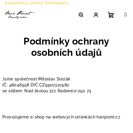
Přejít
Kadeřnictví uhelný trh
Kontakty
na
obsah
Nákupn
Hledat
Přihlášení
Podmínky ochrany
košík
osobních údajů
Jsme společnost Miloslav Slezák
IČ: 48046558 DIČ:CZ5910310582
se sídlem: Nad školou 217, Radonice 250 73
Provozujeme e-shop na webových stránkách hairpoint.cz