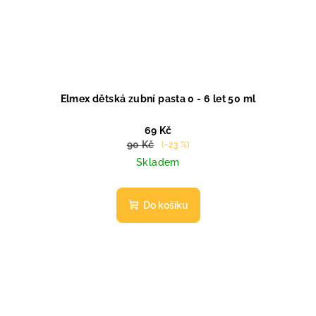
t
ů
Elmex dětská zubní pasta 0 - 6 let 50 ml
69 Kč
90 Kč
(–23 %)
Skladem
Do košíku