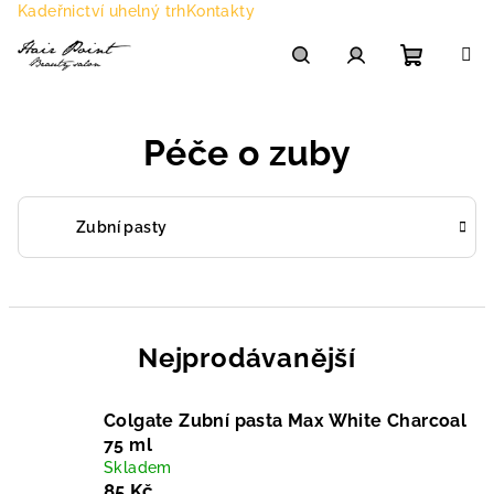
Přejít
Kadeřnictví uhelný trh
Kontakty
na
obsah
Nákupn
Hledat
Přihlášení
Péče o zuby
košík
Zubní pasty
Nejprodávanější
Colgate Zubní pasta Max White Charcoal
75 ml
Skladem
85 Kč