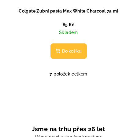
Colgate Zubní pasta Max White Charcoal 75 ml
85 Kč
Skladem
Do košíku
7
položek celkem
O
v
l
á
d
a
c
í
Jsme na trhu přes 26 let
p