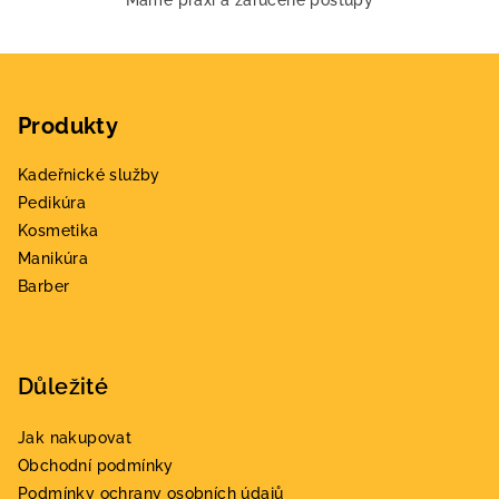
Máme praxi a zaručené postupy
r
v
k
Z
y
á
v
Produkty
p
ý
a
p
Kadeřnické služby
t
i
Pedikúra
s
í
Kosmetika
u
Manikúra
Barber
Důležité
Jak nakupovat
Obchodní podmínky
Podmínky ochrany osobních údajů