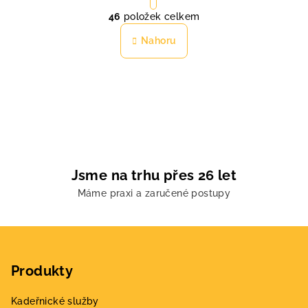
O
r
46
položek celkem
á
v
n
l
Nahoru
k
á
o
d
v
a
á
n
c
í
í
p
r
v
Jsme na trhu přes 26 let
k
Máme praxi a zaručené postupy
y
v
ý
Z
p
á
i
Produkty
p
s
a
u
Kadeřnické služby