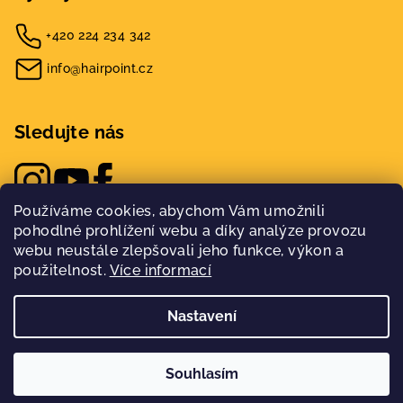
+420 224 234 342
info@hairpoint.cz
Sledujte nás
Používáme cookies, abychom Vám umožnili
pohodlné prohlížení webu a díky analýze provozu
webu neustále zlepšovali jeho funkce, výkon a
použitelnost.
Více informací
Nastavení
Copyright 2026
Hairpoint
. Všechna práva vyhrazena.
Nakódovalo
Remedio Digital
|
Souhlasím
Vytvořil Shoptet