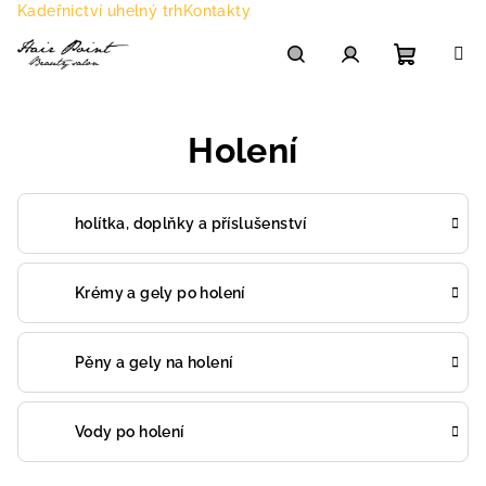
Přejít
Kadeřnictví uhelný trh
Kontakty
na
obsah
Nákupn
Hledat
Přihlášení
Holení
košík
holítka, doplňky a příslušenství
Krémy a gely po holení
Pěny a gely na holení
Vody po holení