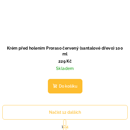
Krém před holením Proraso červený (santalové dřevo) 100
ml
229 Kč
Skladem
Do košíku
Načíst 12 dalších
S
t
1
4