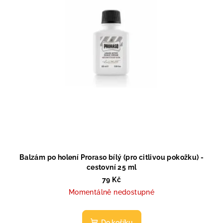
p
ů
r
o
d
u
k
t
ů
Balzám po holení Proraso bílý (pro citlivou pokožku) -
cestovní 25 ml
79 Kč
Momentálně nedostupné
Do košíku