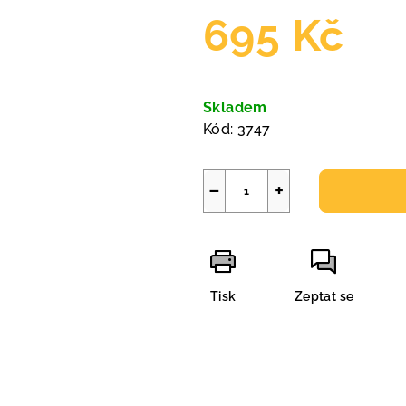
695 Kč
Měrná
cena:
Skladem
Kód:
3747
−
+
Tisk
Zeptat se