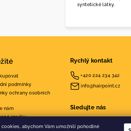
syntetické látky.
žité
Rychlý kontakt
+420 224 234 342
akupovat
dní podmínky
info@hairpoint.cz
nky ochrany osobních
Sledujte nás
te nám
vané značky
kty
 cookies, abychom Vám umožnili pohodlné
S