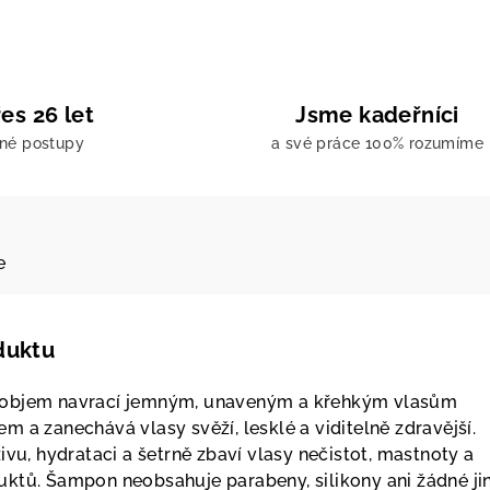
es 26 let
Jsme kadeřníci
ené postupy
a své práce 100% rozumíme
e
duktu
 objem navrací jemným, unaveným a křehkým vlasům
 a zanechává vlasy svěží, lesklé a viditelně zdravější.
ivu, hydrataci a šetrně zbaví vlasy nečistot, mastnoty a
ktů. Šampon neobsahuje parabeny, silikony ani žádné ji