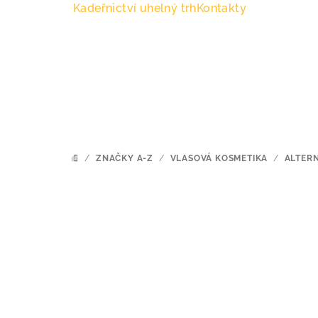
Přejít
Kadeřnictví uhelný trh
Kontakty
na
obsah
/
ZNAČKY A-Z
/
VLASOVÁ KOSMETIKA
/
ALTER
DOMŮ