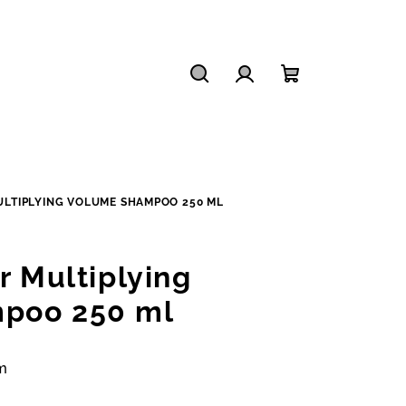
Hledat
Přihlášení
Nákupní
košík
ULTIPLYING VOLUME SHAMPOO 250 ML
r Multiplying
poo 250 ml
m