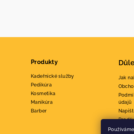
Z
á
Produkty
Důle
p
a
Kadeřnické služby
Jak n
Pedikúra
t
Obcho
Kosmetika
Podmí
í
Manikúra
údajů
Barber
Napiš
Prodá
Konta
Používáme