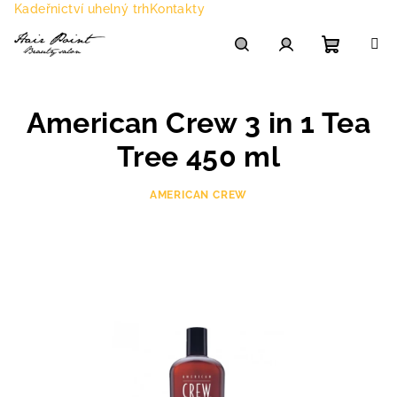
Přejít
Kadeřnictví uhelný trh
Kontakty
na
obsah
Nákupn
Hledat
Přihlášení
American Crew 3 in 1 Tea
košík
Tree 450 ml
AMERICAN CREW