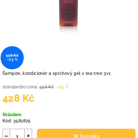
556 Kč
–23 %
Šampon, kondicionér a sprchový gel s tea tree 3v1
standardní cena:
556 Kč
–23 %
428 Kč
Měrná
Skladem
cena:
Kód:
3581879
−
+
Do košíku