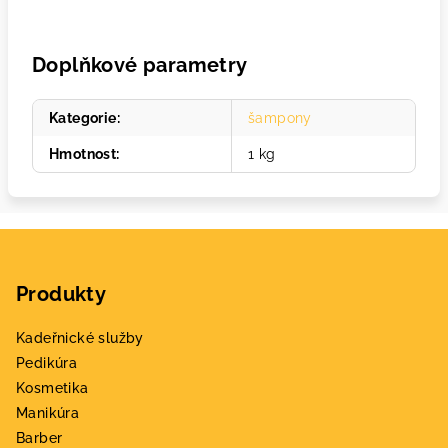
Doplňkové parametry
Kategorie
:
šampony
Hmotnost
:
1 kg
Z
á
Produkty
p
a
Kadeřnické služby
t
Pedikúra
í
Kosmetika
Manikúra
Barber