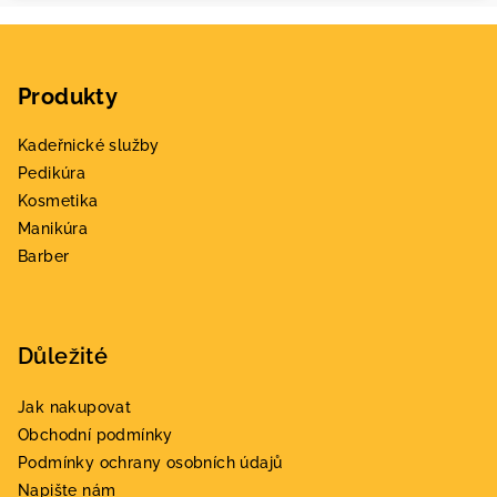
Z
á
Produkty
p
a
Kadeřnické služby
t
Pedikúra
í
Kosmetika
Manikúra
Barber
Důležité
Jak nakupovat
Obchodní podmínky
Podmínky ochrany osobních údajů
Napište nám