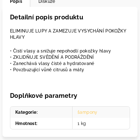
Popis
Diskuze
Detailní popis produktu
ELIMINUJE LUPY A ZAMEZUJE VYSYCHÁNÍ POKOŽKY
HLAVY
• Čistí vlasy a snižuje nepohodlí pokožky hlavy
• ZKLIDŇUJE SVĚDĚNÍ A PODRÁŽDĚNÍ
• Zanechává vlasy čisté a hydratované
• Povzbuzující vůně citrusů a máty
Doplňkové parametry
Kategorie
:
šampony
Hmotnost
:
1 kg