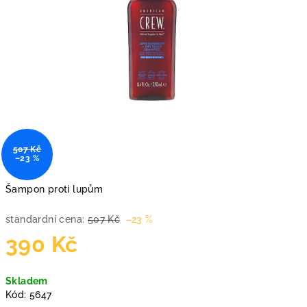
507 Kč
–23 %
Šampon proti lupům
standardní cena:
507 Kč
–23 %
390 Kč
Měrná
Skladem
cena:
Kód:
5647