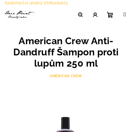
Přejít
Kadeřnictví uhelný trh
Kontakty
na
obsah
Nákupn
Hledat
Přihlášení
American Crew Anti-
košík
Dandruff Šampon proti
lupům 250 ml
AMERICAN CREW