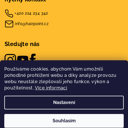
+420 224 234 342
info@hairpoint.cz
Sledujte nás
Používáme cookies, abychom Vám umožnili
pohodlné prohlížení webu a díky analýze provozu
webu neustále zlepšovali jeho funkce, výkon a
použitelnost.
Více informací
Nastavení
Copyright 2026
Hairpoint
. Všechna práva vyhrazena.
Nakódovalo
Remedio Digital
|
Souhlasím
Vytvořil Shoptet