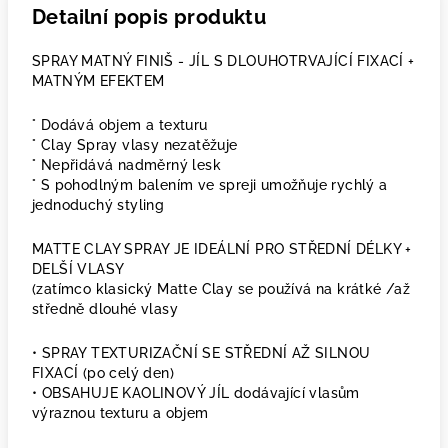
Detailní popis produktu
SPRAY MATNÝ FINIŠ - JÍL S DLOUHOTRVAJÍCÍ FIXACÍ +
MATNÝM EFEKTEM
° Dodává objem a texturu
° Clay Spray vlasy nezatěžuje
° Nepřidává nadměrný lesk
° S pohodlným balením ve spreji umožňuje rychlý a
jednoduchý styling
MATTE CLAY SPRAY JE IDEÁLNÍ PRO STŘEDNÍ DÉLKY +
DELŠÍ VLASY
(zatímco klasický Matte Clay se používá na krátké /až
středně dlouhé vlasy
• SPRAY TEXTURIZAČNÍ SE STŘEDNÍ AŽ SILNOU
FIXACÍ (po celý den)
• OBSAHUJE KAOLINOVÝ JÍL dodávající vlasům
výraznou texturu a objem