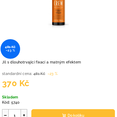
481 Kč
–23 %
Jíl s dlouhotrvající fixací a matným efektem
standardní cena:
481 Kč
–23 %
370 Kč
Měrná
Skladem
cena:
Kód:
5740
−
+
Do košíku