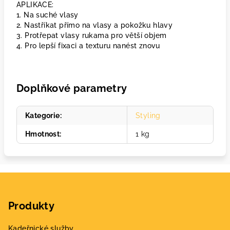
APLIKACE:
1. Na suché vlasy
2. Nastříkat přímo na vlasy a pokožku hlavy
3. Protřepat vlasy rukama pro větší objem
4. Pro lepší fixaci a texturu nanést znovu
Doplňkové parametry
Kategorie
:
Styling
Hmotnost
:
1 kg
Z
á
Produkty
p
a
Kadeřnické služby