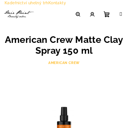
Přejít
Kadeřnictví uhelný trh
Kontakty
na
obsah
Nákupn
Hledat
Přihlášení
American Crew Matte Clay
košík
Spray 150 ml
AMERICAN CREW