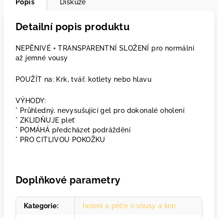
Popis
Diskuze
Detailní popis produktu
NEPĚNIVÉ + TRANSPARENTNÍ SLOŽENÍ pro normální
až jemné vousy
POUŽÍT na: Krk, tvář, kotlety nebo hlavu
VÝHODY:
° Průhledný, nevysušující gel pro dokonalé oholení
° ZKLIDŇUJE pleť
° POMÁHÁ předcházet podráždění
° PRO CITLIVOU POKOŽKU
Doplňkové parametry
Kategorie
:
holení a péče o vousy a knír