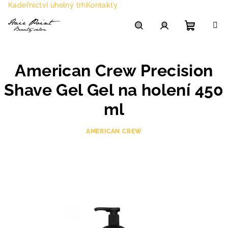
Přejít
Kadeřnictví uhelný trh
Kontakty
na
obsah
Nákupn
Hledat
Přihlášení
American Crew Precision
košík
Shave Gel Gel na holení 450
ml
AMERICAN CREW