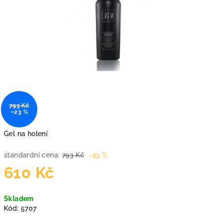
793 Kč
–23 %
Gel na holení
standardní cena:
793 Kč
–23 %
610 Kč
Měrná
Skladem
cena:
Kód:
5707