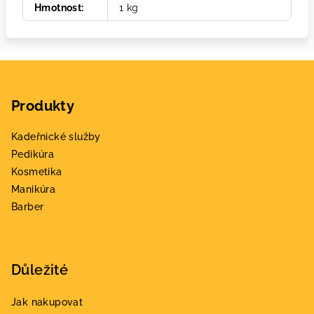
Hmotnost
:
1 kg
Z
á
Produkty
p
a
Kadeřnické služby
t
Pedikúra
í
Kosmetika
Manikúra
Barber
Důležité
Jak nakupovat