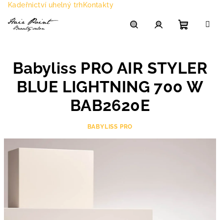
Přejít
Kadeřnictví uhelný trh
Kontakty
na
obsah
Nákupn
Hledat
Přihlášení
Babyliss PRO AIR STYLER
košík
BLUE LIGHTNING 700 W
BAB2620E
BABYLISS PRO