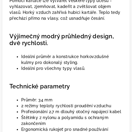
Pomocí kartáče lze vytvářet veškeré typy účesů -
vyhlazovat, zjemňovat, kadeřit a zvětšovat objem
vlasů. Horký vzduch zahřívá hubici kartáře. Teplo tedy
přechází přímo na vlasy, což usnadňuje česání.
Výjímečný modrý průhledný design,
dvě rychlosti.
Ideální průměr a konstrukce horkovzdušné
kulmy pro dokonalý styling.
Ideální pro všechny typy vlasů.
Technické parametry
Průměr: 34 mm
2 režimy teploty rychlosti proudění vzduchu
Profesionální 2,7 m dlouhý otočný napájecí kabel
Štětinky z nylonu a polyamidu s ochraným
zakončením
Ergonomická rukojeť pro snadné používání