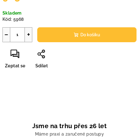
Měrná
Skladem
cena:
Kód:
5968
−
+
Do košíku
Zeptat se
Sdílet
Jsme na trhu přes 26 let
Máme praxi a zaručené postupy