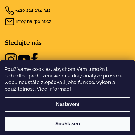
+420 224 234 342
info@hairpoint.cz
Sledujte nás
Používáme cookies, abychom Vám umožnili
pohodlné prohlížení webu a díky analýze provozu
webu neustále zlepšovali jeho funkce, výkon a
použitelnost.
Více informací
Nastavení
Copyright 2026
Hairpoint
. Všechna práva vyhrazena.
Nakódovalo
Remedio Digital
|
Souhlasím
Vytvořil Shoptet