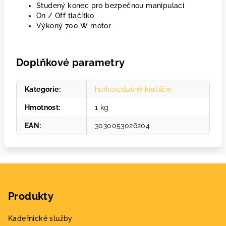
Studený konec pro bezpečnou manipulaci
On / Off tlačítko
Výkoný 700 W motor
Doplňkové parametry
Kategorie
:
horkovzdušné kartáče
Hmotnost
:
1 kg
EAN
:
3030053026204
Z
á
Produkty
p
a
Kadeřnické služby