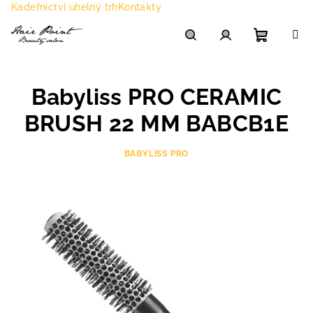
Přejít
Kadeřnictví uhelný trh
Kontakty
na
obsah
Nákupn
Hledat
Přihlášení
Babyliss PRO CERAMIC
košík
BRUSH 22 MM BABCB1E
BABYLISS PRO