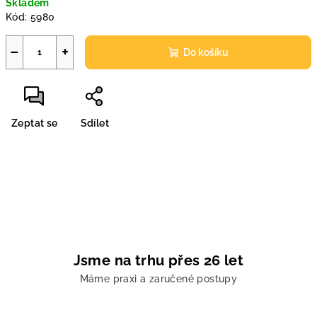
Skladem
cena:
Kód:
5980
−
+
Do košíku
Zeptat se
Sdílet
Jsme na trhu přes 26 let
Máme praxi a zaručené postupy