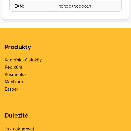
EAN
:
3030053000013
Z
á
Produkty
p
a
Kadeřnické služby
t
Pedikúra
í
Kosmetika
Manikúra
Barber
Důležité
Jak nakupovat