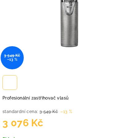
3 549 Kč
–13 %
Profesionální zastřihovač vlasů
standardní cena:
3 549 Kč
–13 %
3 076 Kč
Měrná