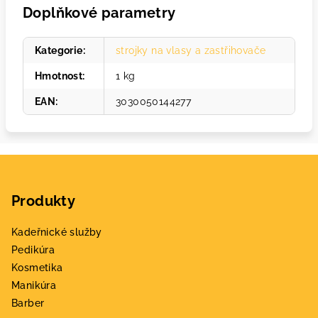
Doplňkové parametry
Kategorie
:
strojky na vlasy a zastřihovače
Hmotnost
:
1 kg
EAN
:
3030050144277
Z
á
Produkty
p
a
Kadeřnické služby
t
Pedikúra
í
Kosmetika
Manikúra
Barber