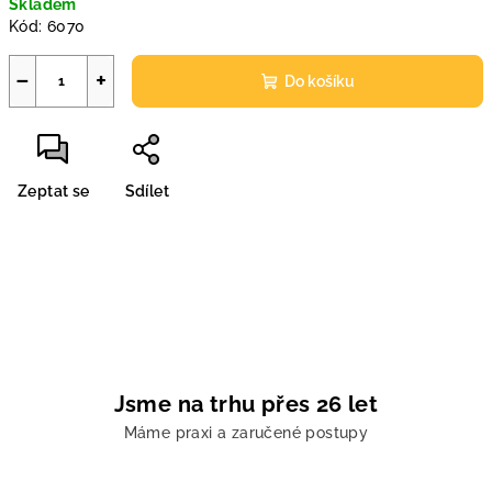
Skladem
cena:
Kód:
6070
−
+
Do košíku
Zeptat se
Sdílet
Jsme na trhu přes 26 let
Máme praxi a zaručené postupy