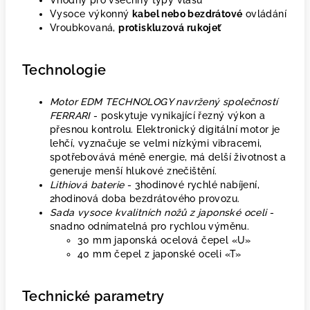
Vhodný pro všechny typy vlasů
Vysoce výkonný
kabel nebo bezdrátové
ovládání
Vroubkovaná,
protiskluzová rukojeť
Technologie
Motor EDM TECHNOLOGY navržený společností
FERRARI
- poskytuje vynikající řezný výkon a
přesnou kontrolu. Elektronický digitální motor je
lehčí, vyznačuje se velmi nízkými vibracemi,
spotřebovává méně energie, má delší životnost a
generuje menší hlukové znečištění.
Lithiová baterie
- 3hodinové rychlé nabíjení,
2hodinová doba bezdrátového provozu.
Sada vysoce kvalitních nožů z japonské oceli
-
snadno odnímatelná pro rychlou výměnu.
30 mm japonská ocelová čepel «U»
40 mm čepel z japonské oceli «T»
Technické parametry