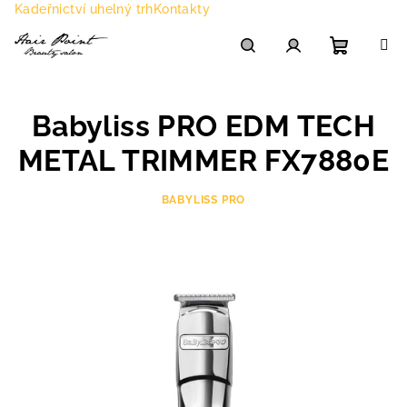
Přejít
Kadeřnictví uhelný trh
Kontakty
na
obsah
Nákupn
Hledat
Přihlášení
Babyliss PRO EDM TECH
košík
METAL TRIMMER FX7880E
BABYLISS PRO