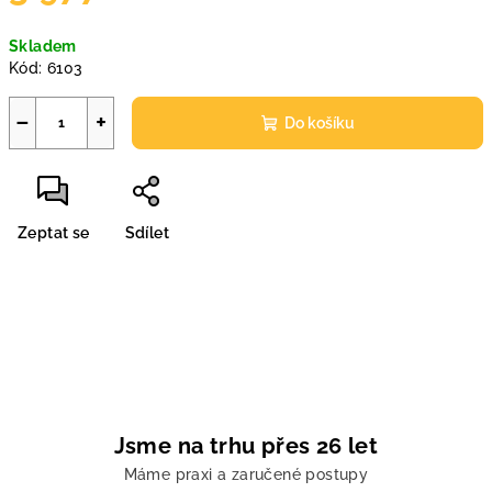
Měrná
Skladem
cena:
Kód:
6103
−
+
Do košíku
Zeptat se
Sdílet
Jsme na trhu přes 26 let
Máme praxi a zaručené postupy