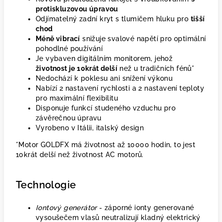
protiskluzovou úpravou
Odjímatelný zadní kryt s tlumičem hluku pro
tišší
chod
Méně vibrací
snižuje svalové napětí pro optimální
pohodlné používání
Je vybaven digitálním monitorem, jehož
životnost je 10krát delší
než u tradičních fénů*
Nedochází k poklesu ani snížení výkonu
Nabízí 2 nastavení rychlosti a 2 nastavení teploty
pro maximální flexibilitu
Disponuje funkcí studeného vzduchu pro
závěrečnou úpravu
Vyrobeno v Itálii, italský design
*Motor GOLDFX má životnost až 10000 hodin, to jest
10krát delší než životnost AC motorů.
Technologie
Iontový generátor
- záporné ionty generované
vysoušečem vlasů neutralizují kladný elektrický