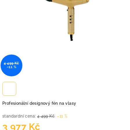
4 499 Kč
–11 %
Profesionální designový fén na vlasy
standardní cena:
4 499 Kč
–11 %
3 977 Kč