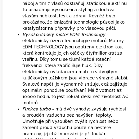
náboj a tím z vlasů odstraňují statickou elektřinu.
To usnadňuje vysoušení a styling a dodává
vlasům hebkost, lesk a zdraví. Rovněž bylo
prokázáno, že ionizační technologie působí jako
katalyzátor na přípravky pro vlasovou péči.
Vysokootáčivý motor EDM Technology
-
elektronicky řízená technologie motorů. Motory
EDM TECHNOLOGY jsou opatřeny elektronikou,
která kontroluje jejich otáčky čtyřmilionkrát za
vteřinu. Díky tomu se tlumí každá rotační
frekvenci, která zapříčiňuje hluk. Díky
elektronicky ovládanému motoru s dvojitým
kuličkovým ložiskem jsou vibrace výrazně slabší.
Svalové napětí je významně snižuje, což zajišťuje
optimální pohodlné používání. Má životnost až
10000 hodin, to jest 10krát delší než životnost AC
motorů.
Funkce turbo
- má dvě výhody: zvyšuje rychlost
a proudění vzduchu bez navýšení teploty.
Umožňuje při vysoušení zvýšit rychlost nebo
zaměřit proud vzduchu pouze na některé
prameny, jejichž tvarování je při foukání