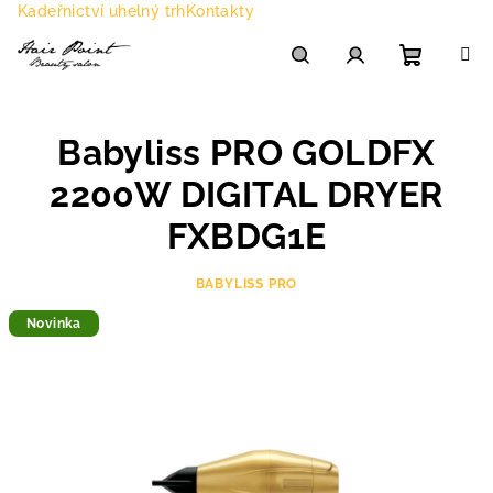
Přejít
Kadeřnictví uhelný trh
Kontakty
na
obsah
Nákupn
Hledat
Přihlášení
Babyliss PRO GOLDFX
košík
2200W DIGITAL DRYER
FXBDG1E
BABYLISS PRO
Novinka