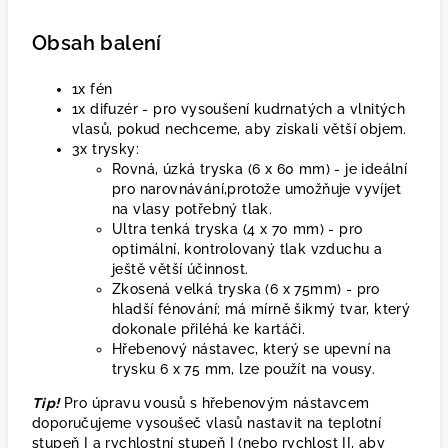
Obsah balení
1x fén
1x difuzér - pro vysoušení kudrnatých a vlnitých
vlasů, pokud nechceme, aby získali větší objem.
3x trysky:
Rovná, úzká tryska (6 x 60 mm) - je ideální
pro narovnávání,protože umožňuje vyvíjet
na vlasy potřebný tlak.
Ultra tenká tryska (4 x 70 mm) - pro
optimální, kontrolovaný tlak vzduchu a
ještě větší účinnost.
Zkosená velká tryska (6 x 75mm) - pro
hladší fénování; má mírně šikmý tvar, který
dokonale přiléhá ke kartáči.
Hřebenový nástavec, který se upevní na
trysku 6 x 75 mm, lze použít na vousy.
Tip!
Pro úpravu vousů s hřebenovým nástavcem
doporučujeme vysoušeč vlasů nastavit na teplotní
stupeň I a rychlostní stupeň I (nebo rychlost II, aby