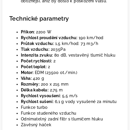
obtížnější, aniž by došlo k poškození vlasů.
Technické parametry
Příkon:
2200 W
Rychlost proudění vzduchu:
190 km/hod
Průtok vzduchu:
1,5 km/hod: 73 m3/h
Tlak vzduchu:
2035Pa
Intenzita zvuku:
80 dB, vestavěný tlumič hluku
Počet rychlostí:
2
Počet teplot:
2
Motor:
EDM (23500 ot./min.)
Váha:
420 g
Rozměry:
200 x 215 mm
Délka kabelu:
2,75 m
Rychlost vysoušení:
5,5 m/s
Rychlost sušení:
6,1 g vody vysušené za minutu
Funkce turbo
Funkce studeného vzduchu
Odnímatelný zadní filtr s tlumičem hluku
Závěsný háček