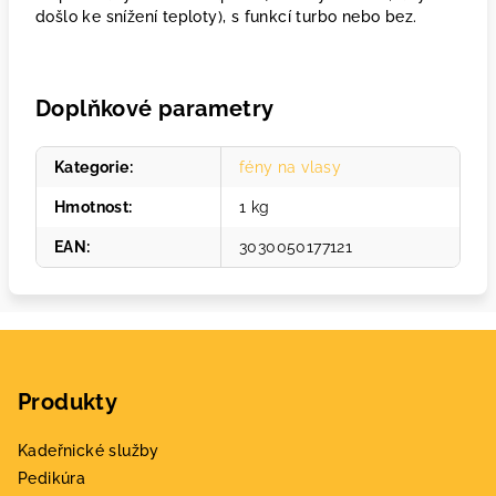
došlo ke snížení teploty), s funkcí turbo nebo bez.
Doplňkové parametry
Kategorie
:
fény na vlasy
Hmotnost
:
1 kg
EAN
:
3030050177121
Z
á
Produkty
p
a
Kadeřnické služby
t
Pedikúra