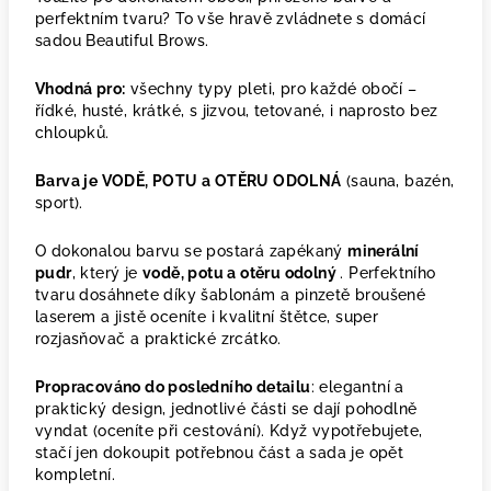
perfektním tvaru? To vše hravě zvládnete s domácí
sadou Beautiful Brows.
Vhodná pro:
všechny typy pleti, pro každé obočí –
řídké, husté, krátké, s jizvou, tetované, i naprosto bez
chloupků.
Barva je VODĚ, POTU a OTĚRU ODOLNÁ
(sauna, bazén,
sport).
O dokonalou barvu se postará zapékaný
minerální
pudr
, který je
vodě, potu a otěru odolný
. Perfektního
tvaru dosáhnete díky šablonám a pinzetě broušené
laserem a jistě oceníte i kvalitní štětce, super
rozjasňovač a praktické zrcátko.
Propracováno do posledního detailu
: elegantní a
praktický design, jednotlivé části se dají pohodlně
vyndat (oceníte při cestování). Když vypotřebujete,
stačí jen dokoupit potřebnou část a sada je opět
kompletní.