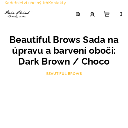
Přejít
Kadeřnictví uhelný trh
Kontakty
na
obsah
Nákupn
Hledat
Přihlášení
Beautiful Brows Sada na
košík
úpravu a barvení obočí:
Dark Brown / Choco
BEAUTIFUL BROWS