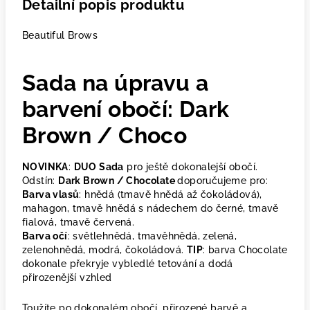
Detailní popis produktu
Beautiful Brows
Sada na úpravu a
barvení obočí: Dark
Brown / Choco
NOVINKA
:
DUO Sada
pro ještě dokonalejší obočí.
Odstín:
Dark Brown / Chocolate
doporučujeme pro:
Barva vlasů
: hnědá (tmavě hnědá až čokoládová),
mahagon, tmavě hnědá s nádechem do černé, tmavě
fialová, tmavě červená.
Barva očí
: světlehnědá, tmavěhnědá, zelená,
zelenohnědá, modrá, čokoládová.
TIP
: barva Chocolate
dokonale překryje vybledlé tetování a dodá
přirozenější vzhled
Toužíte po dokonalém obočí, přirozené barvě a