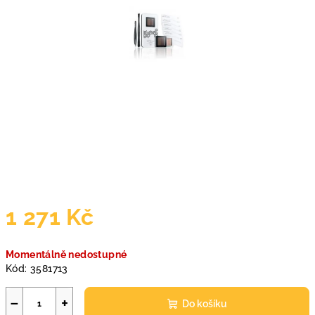
1 271 Kč
Měrná
Momentálně nedostupné
cena:
Kód:
3581713
−
+
Do košíku