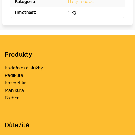
Kategorie
:
Řasy a obočí
Hmotnost
:
1 kg
Z
á
Produkty
p
a
Kadeřnické služby
t
Pedikúra
í
Kosmetika
Manikúra
Barber
Důležité