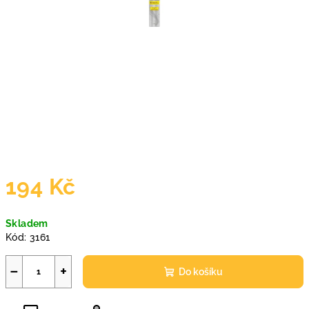
194 Kč
Měrná
Skladem
cena:
Kód:
3161
−
+
Do košíku