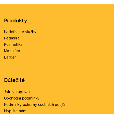
Z
á
Produkty
p
a
Kadeřnické služby
t
Pedikúra
í
Kosmetika
Manikúra
Barber
Důležité
Jak nakupovat
Obchodní podmínky
Podmínky ochrany osobních údajů
Napište nám