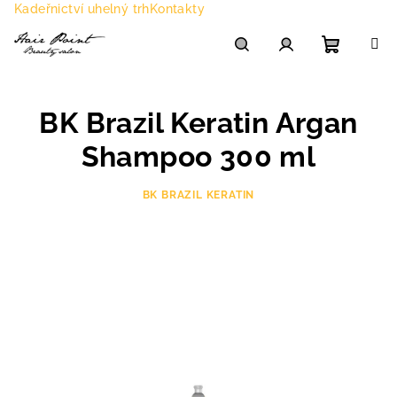
Přejít
Kadeřnictví uhelný trh
Kontakty
na
obsah
Nákupn
Hledat
Přihlášení
BK Brazil Keratin Argan
košík
Shampoo 300 ml
BK BRAZIL KERATIN