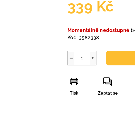
339 Kč
Měrná
cena:
Momentálně nedostupné
(
Kód:
3582338
−
+
Tisk
Zeptat se