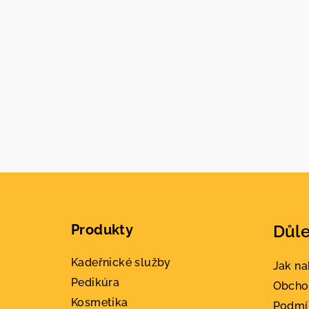
Z
á
Produkty
Důle
p
a
Kadeřnické služby
Jak n
Pedikúra
t
Obcho
Kosmetika
Podmí