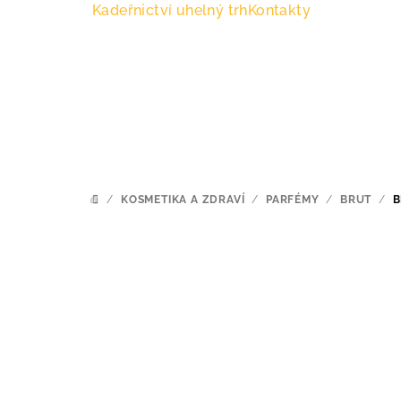
Přejít
Kadeřnictví uhelný trh
Kontakty
na
obsah
/
KOSMETIKA A ZDRAVÍ
/
PARFÉMY
/
BRUT
/
B
DOMŮ