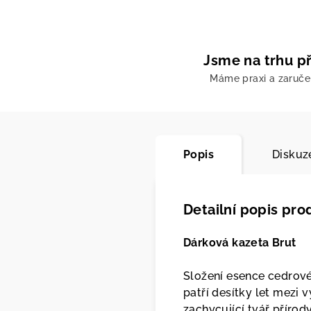
Jsme na trhu př
Máme praxi a zaruč
Popis
Diskuz
Detailní popis pro
Dárková kazeta Brut
Složení esence cedrové
patří desítky let mezi 
zachycující tvář příro