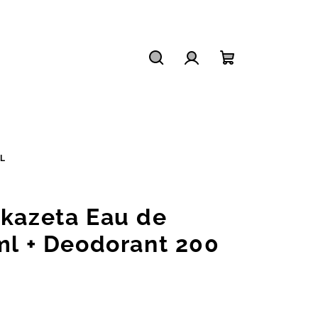
Hledat
Přihlášení
Nákupní
košík
L
 kazeta Eau de
ml + Deodorant 200