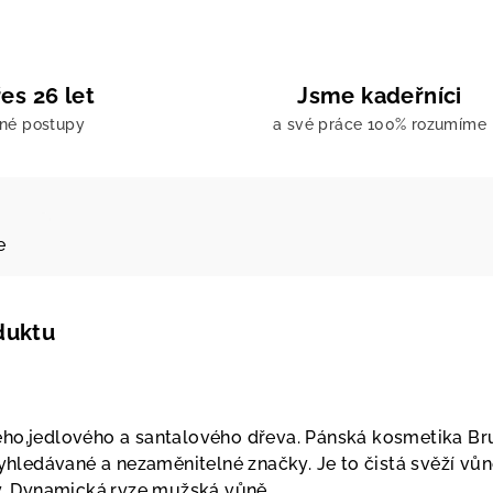
es 26 let
Jsme kadeřníci
ené postupy
a své práce 100% rozumíme
e
duktu
ho,jedlového a santalového dřeva. Pánská kosmetika Br
vyhledávané a nezaměnitelné značky. Je to čistá svěží vů
dy. Dynamická,ryze mužská vůně.