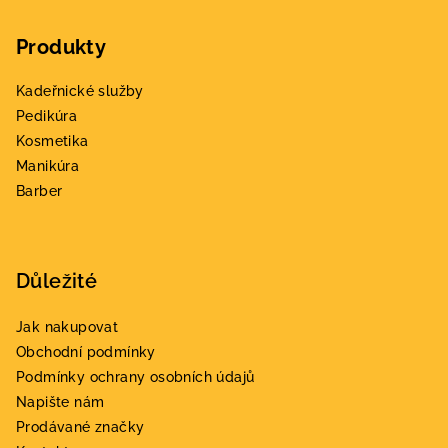
á
Produkty
p
a
Kadeřnické služby
t
Pedikúra
í
Kosmetika
Manikúra
Barber
Důležité
Jak nakupovat
Obchodní podmínky
Podmínky ochrany osobních údajů
Napište nám
Prodávané značky