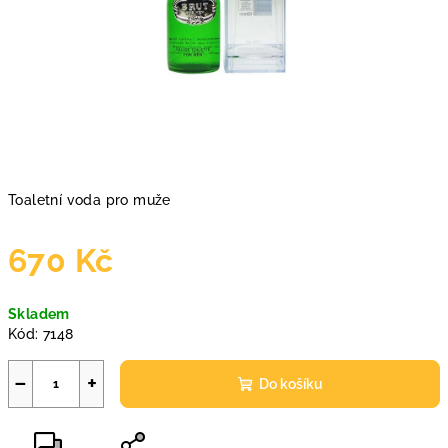
Toaletní voda pro muže
670 Kč
Měrná
Skladem
cena:
Kód:
7148
−
+
Do košíku