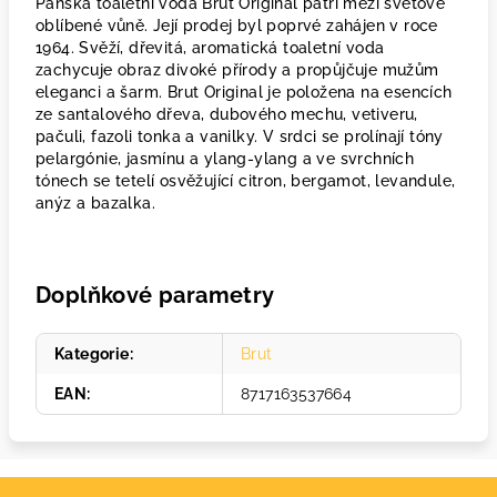
Pánská toaletní voda Brut Original patří mezi světově
oblíbené vůně. Její prodej byl poprvé zahájen v roce
1964. Svěží, dřevitá, aromatická toaletní voda
zachycuje obraz divoké přírody a propůjčuje mužům
eleganci a šarm. Brut Original je položena na esencích
ze santalového dřeva, dubového mechu, vetiveru,
pačuli, fazoli tonka a vanilky. V srdci se prolínají tóny
pelargónie, jasmínu a ylang-ylang a ve svrchních
tónech se tetelí osvěžující citron, bergamot, levandule,
anýz a bazalka.
Doplňkové parametry
Kategorie
:
Brut
EAN
:
8717163537664
Z