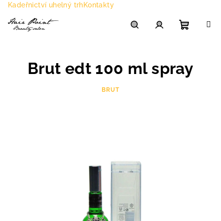
Přejít
Kadeřnictví uhelný trh
Kontakty
na
obsah
Nákupn
Hledat
Přihlášení
Brut edt 100 ml spray
košík
BRUT