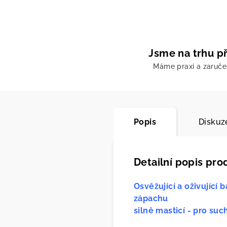
Jsme na trhu př
Máme praxi a zaruč
Popis
Diskuz
Detailní popis pro
Osvěžující a oživující
zápachu
silně masticí - pro s