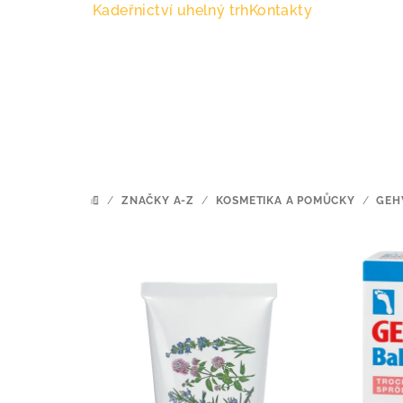
Přejít
Kadeřnictví uhelný trh
Kontakty
na
obsah
/
ZNAČKY A-Z
/
KOSMETIKA A POMŮCKY
/
GEH
DOMŮ