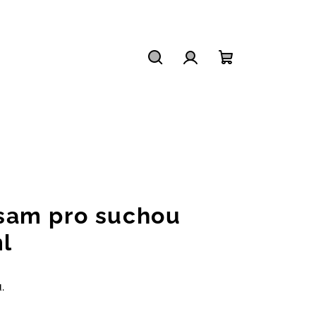
Hledat
Přihlášení
Nákupní
košík
L
am pro suchou
l
.