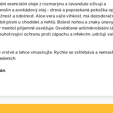
dní esenciální oleje z rozmarýnu a levandule oživují a
anolin a avokádový olej - drsná a popraskaná pokožka o
užnost a odolnost. Aloe vera váže vlhkost, má dezodorač
rbě plísní u chodidel a nehtů. Bolest nohou a znaky únav
ý mentol příjemně osvěžuje. Osvědčené antimikrobiální l
louhotrvající ochranu proti zápachu a infekcím, udržují va
é vrstvě a lehce vmasírujte. Rychle se vstřebává a nemast
edeních:
án.
.