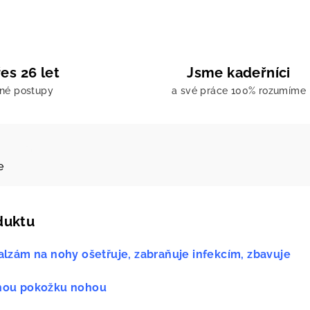
es 26 let
Jsme kadeřníci
ené postupy
a své práce 100% rozumíme
e
duktu
 balzám na nohy
ošetřuje, zabraňuje infekcím, zbavuje
uchou pokožku nohou