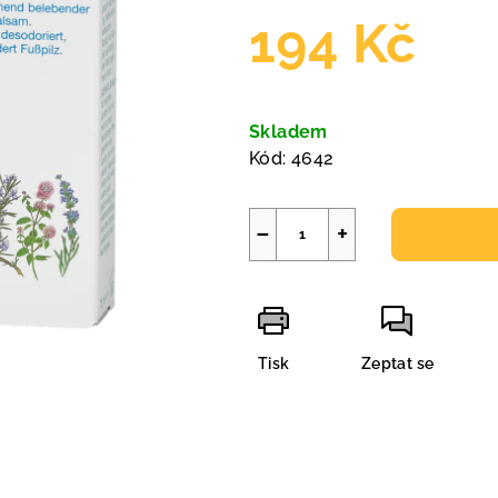
194 Kč
Měrná
cena:
Skladem
Kód:
4642
−
+
Tisk
Zeptat se