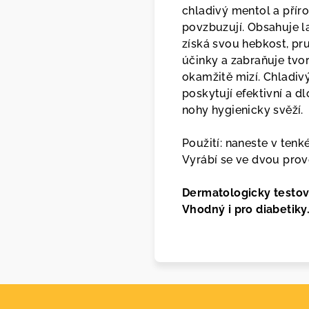
chladivý mentol a příro
povzbuzují. Obsahuje l
získá svou hebkost, pr
účinky a zabraňuje tvo
okamžitě mizí. Chladiv
poskytují efektivní a d
nohy hygienicky svěží.
Použití: naneste v tenk
Vyrábí se ve dvou prov
Dermatologicky testov
Vhodný i pro diabetiky