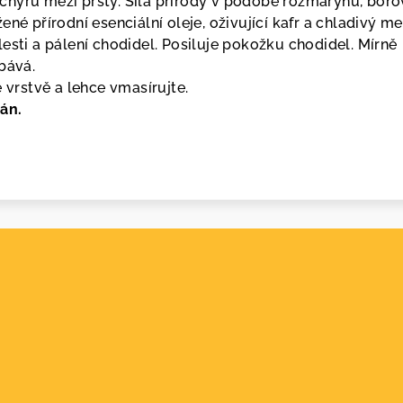
hýřů mezi prsty. Síla přírody v podobě rozmarýnu, boro
ené přírodní esenciální oleje, oživující kafr a chladivý m
esti a pálení chodidel. Posiluje pokožku chodidel. Mírně
bává.
é vrstvě a lehce vmasírujte.
án.
.