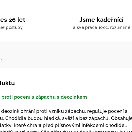
es 26 let
Jsme kadeřníci
ené postupy
a své práce 100% rozumíme
e
duktu
m proti pocení a zápachu s deozinkem
 deozink chrání proti vzniku zápachu, reguluje pocení a
u. Chodidla budou hladká, svěží a bez zápachu. Obsahuj
átky, které chrání před plísňovými infekcemi chodidel,