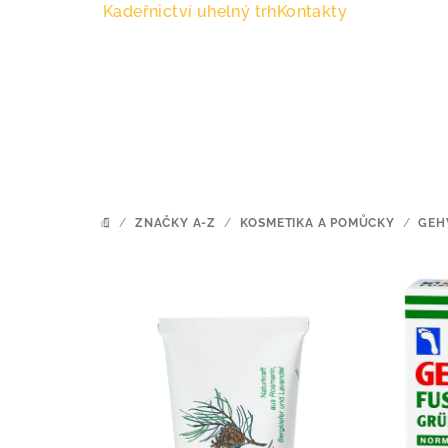
Přejít
Kadeřnictví uhelný trh
Kontakty
na
obsah
/
ZNAČKY A-Z
/
KOSMETIKA A POMŮCKY
/
GEH
DOMŮ