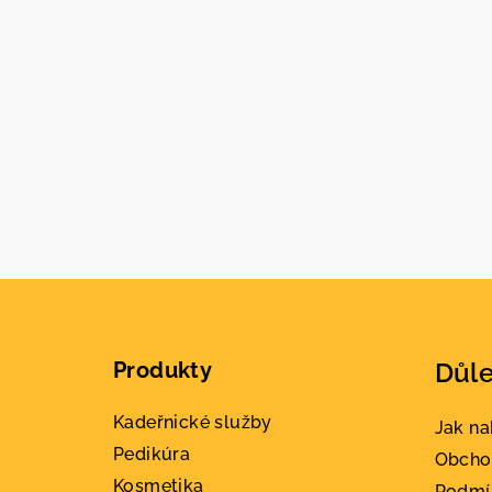
Z
á
Produkty
Důle
p
a
Kadeřnické služby
Jak n
Pedikúra
t
Obcho
Kosmetika
Podmí