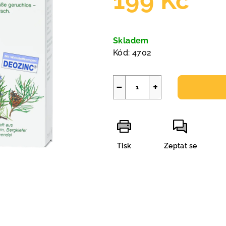
199 Kč
Měrná
cena:
Skladem
Kód:
4702
−
+
Tisk
Zeptat se