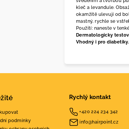
svěděním a tvorbou puc
kleč a levandule. Obsaž
okamžitě ulevují od bol
mastný, rychle se vstře
Použití: naneste v tenk
Dermatologicky testov
Vhodný i pro diabetiky
žité
Rychlý kontakt
+420 224 234 342
akupovat
dní podmínky
info@hairpoint.cz
nky ochrany osobních