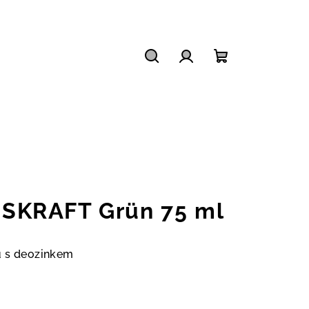
Hledat
Přihlášení
Nákupní
košík
KRAFT Grün 75 ml
u s deozinkem