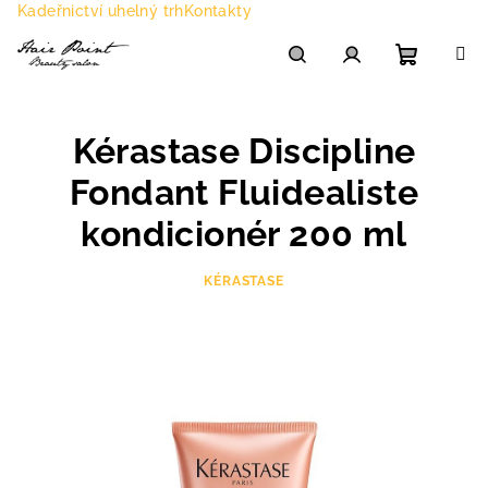
Přejít
Kadeřnictví uhelný trh
Kontakty
na
obsah
Nákupn
Hledat
Přihlášení
Kérastase Discipline
košík
Fondant Fluidealiste
kondicionér 200 ml
KÉRASTASE