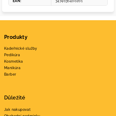
EAN
:
3474636400201
Z
á
Produkty
p
a
Kadeřnické služby
t
Pedikúra
í
Kosmetika
Manikúra
Barber
Důležité
Jak nakupovat