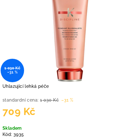
1 030 Kč
–31 %
Uhlazující lehká péče
standardní cena:
1 030 Kč
–31 %
709 Kč
Měrná
Skladem
cena:
Kód:
3935