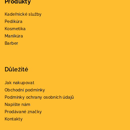
Produkty
p
a
Kadeřnické služby
t
Pedikúra
í
Kosmetika
Manikúra
Barber
Důležité
Jak nakupovat
Obchodní podmínky
Podmínky ochrany osobních údajů
Napište nám
Prodávané značky
Kontakty