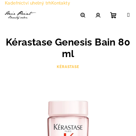
Přejít
Kadeřnictví uhelný trh
Kontakty
na
obsah
Nákupn
Hledat
Přihlášení
Kérastase Genesis Bain 80
košík
ml
KÉRASTASE