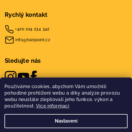
Rychlý kontakt
+420 224 234 342
info@hairpoint.cz
Sledujte nás
Používáme cookies, abychom Vám umožnili
pohodlné prohlížení webu a díky analýze provozu
webu neustále zlepšovali jeho funkce, výkon a
použitelnost.
Více informací
Nastavení
Copyright 2026
Hairpoint
. Všechna práva vyhrazena.