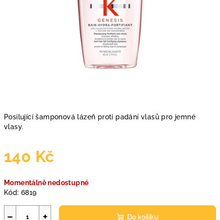
Posilující šamponová lázeň proti padání vlasů pro jemné
vlasy.
140 Kč
Měrná
Momentálně nedostupné
cena:
Kód:
6819
−
+
Do košíku