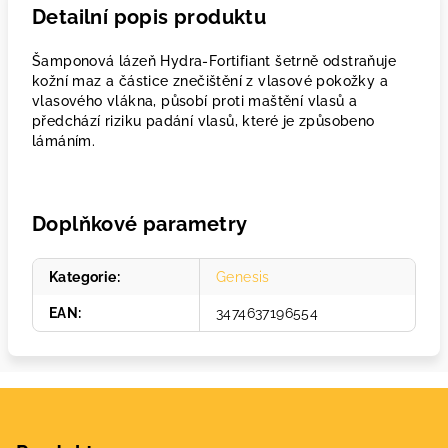
Detailní popis produktu
Šamponová lázeň Hydra-Fortifiant šetrně odstraňuje
kožní maz a částice znečištění z vlasové pokožky a
vlasového vlákna, působí proti maštění vlasů a
předchází riziku padání vlasů, které je způsobeno
lámáním.
Doplňkové parametry
Kategorie
:
Genesis
EAN
:
3474637196554
Z
á