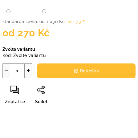
standardní cena:
od 1 030 Kč
až –73 %
od
270 Kč
Měrná
Zvolte variantu
cena:
Kód:
Zvolte variantu
−
+
Do košíku
Zeptat se
Sdílet