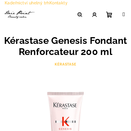
Přejít
Kadeřnictví uhelný trh
Kontakty
na
obsah
Nákupn
Hledat
Přihlášení
Kérastase Genesis Fondant
košík
Renforcateur 200 ml
KÉRASTASE