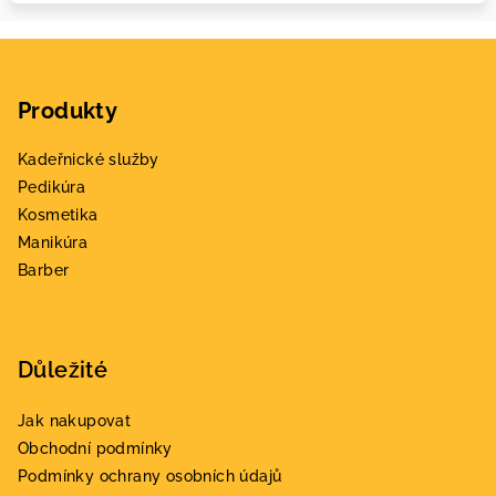
Z
á
Produkty
p
a
Kadeřnické služby
t
Pedikúra
í
Kosmetika
Manikúra
Barber
Důležité
Jak nakupovat
Obchodní podmínky
Podmínky ochrany osobních údajů