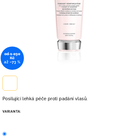
od 1 030
Kč
až –73 %
Posilující lehká péče proti padání vlasů.
VARIANTA: