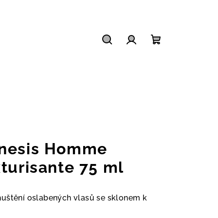
Hledat
Přihlášení
Nákupní
košík
enesis Homme
turisante 75 ml
huštění oslabených vlasů se sklonem k