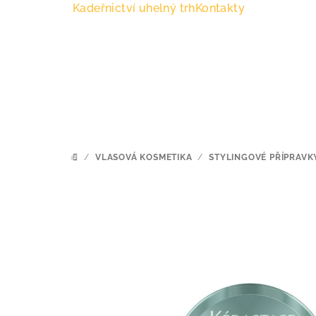
Přejít
Kadeřnictví uhelný trh
Kontakty
na
obsah
/
VLASOVÁ KOSMETIKA
/
STYLINGOVÉ PŘÍPRAVK
DOMŮ