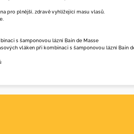
na pro plnější, zdravě vyhlížející masu vlasů.
e.
ombinaci s šamponovou lázní Bain de Masse
asových vláken při kombinaci s šamponovou lázní Bain d
ů