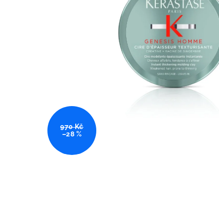
970 Kč
–28 %