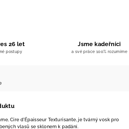
es 26 let
Jsme kadeřníci
ené postupy
a své práce 100% rozumíme
e
duktu
e, Cire d'Épaisseur Texturisante, je tvárný vosk pro
bených vlasů se sklonem k padání.