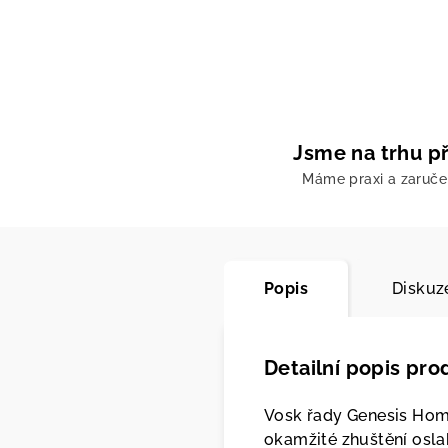
Jsme na trhu př
Máme praxi a zaruč
Popis
Diskuz
Detailní popis pro
Vosk řady Genesis Homm
okamžité zhuštění osla