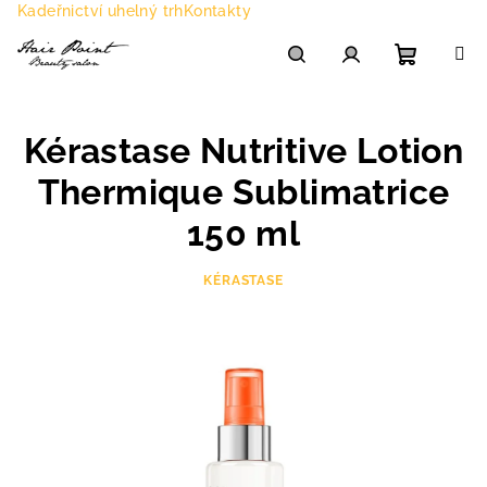
Přejít
Kadeřnictví uhelný trh
Kontakty
na
obsah
Nákupn
Hledat
Přihlášení
Kérastase Nutritive Lotion
košík
Thermique Sublimatrice
150 ml
KÉRASTASE