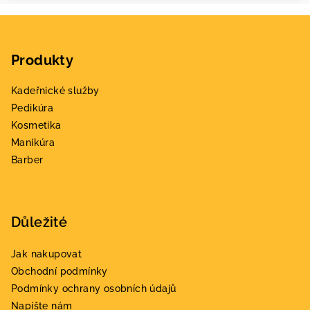
Z
á
Produkty
p
a
Kadeřnické služby
t
Pedikúra
í
Kosmetika
Manikúra
Barber
Důležité
Jak nakupovat
Obchodní podmínky
Podmínky ochrany osobních údajů
Napište nám