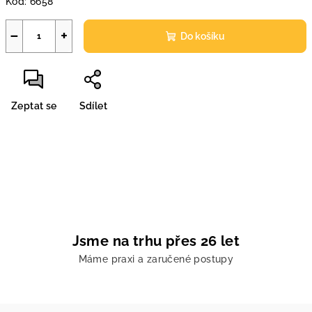
Kód:
6658
−
+
Do košíku
Zeptat se
Sdílet
Jsme na trhu přes 26 let
Máme praxi a zaručené postupy