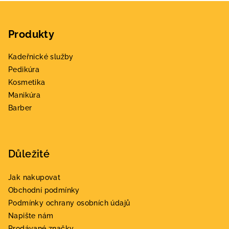
Z
á
Produkty
p
a
Kadeřnické služby
t
Pedikúra
í
Kosmetika
Manikúra
Barber
Důležité
Jak nakupovat
Obchodní podmínky
Podmínky ochrany osobních údajů
Napište nám
Prodávané značky