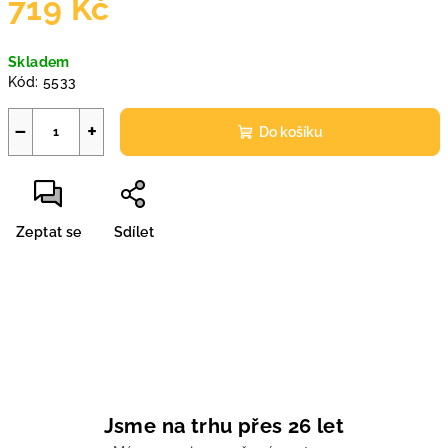
719 Kč
Měrná
Skladem
cena:
Kód:
5533
−
+
Do košíku
Zeptat se
Sdílet
Jsme na trhu přes 26 let