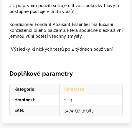
Již po prvním použití snižuje citlivost pokožky hlavy a
postupně posiluje vitalitu vlasů*
Kondicionér Fondant Apaisant Essentiel má luxusní
konzistenci bílého balzámu, která společně s exkluzivní
jemnou vůní potěší všechny smysly.
*Výsledky klinických testů po 4 týdnech používání
Doplňkové parametry
Kategorie
:
Kérastase
Hmotnost
:
1 kg
EAN
:
3474637136383