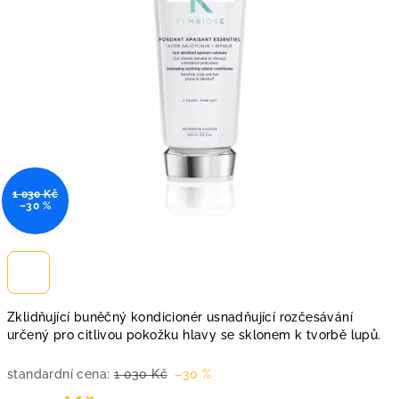
1 030 Kč
–30 %
Zklidňující buněčný kondicionér usnadňující rozčesávání
určený pro citlivou pokožku hlavy se sklonem k tvorbě lupů.
standardní cena:
1 030 Kč
–30 %