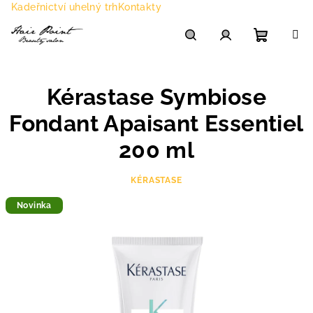
Přejít
Kadeřnictví uhelný trh
Kontakty
na
obsah
Nákupn
Hledat
Přihlášení
Kérastase Symbiose
košík
Fondant Apaisant Essentiel
200 ml
KÉRASTASE
Novinka