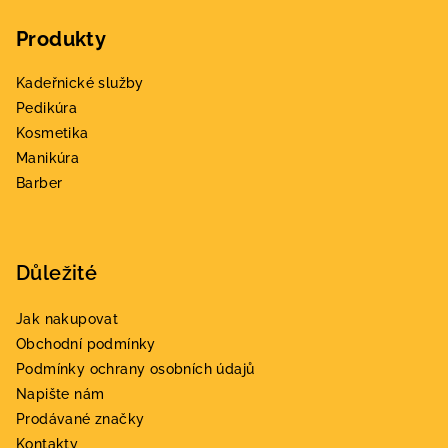
á
Produkty
p
a
Kadeřnické služby
t
Pedikúra
í
Kosmetika
Manikúra
Barber
Důležité
Jak nakupovat
Obchodní podmínky
Podmínky ochrany osobních údajů
Napište nám
Prodávané značky
Kontakty