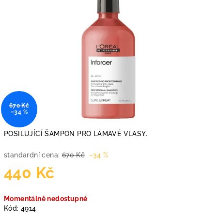
670 Kč
–34 %
POSILUJÍCÍ ŠAMPON PRO LÁMAVÉ VLASY.
standardní cena:
670 Kč
–34 %
440 Kč
Měrná
Momentálně nedostupné
cena:
Kód:
4914