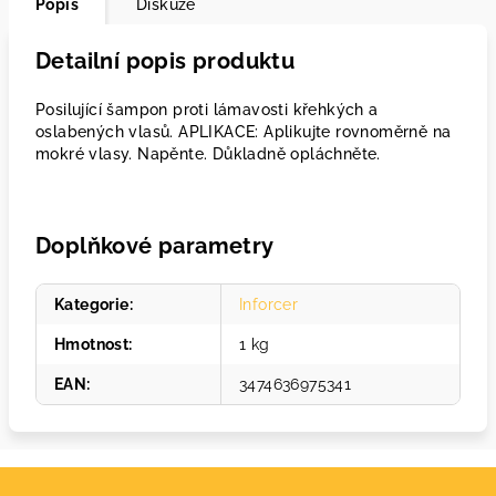
Popis
Diskuze
Detailní popis produktu
Posilující šampon proti lámavosti křehkých a
oslabených vlasů. APLIKACE: Aplikujte rovnoměrně na
mokré vlasy. Napěnte. Důkladně opláchněte.
Doplňkové parametry
Kategorie
:
Inforcer
Hmotnost
:
1 kg
EAN
:
3474636975341
Z