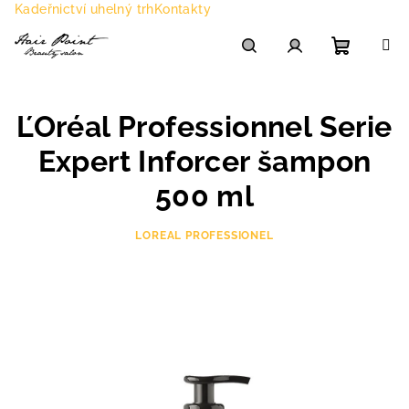
Přejít
Kadeřnictví uhelný trh
Kontakty
na
obsah
Nákupn
Hledat
Přihlášení
ĽOréal Professionnel Serie
košík
Expert Inforcer šampon
500 ml
LOREAL PROFESSIONEL