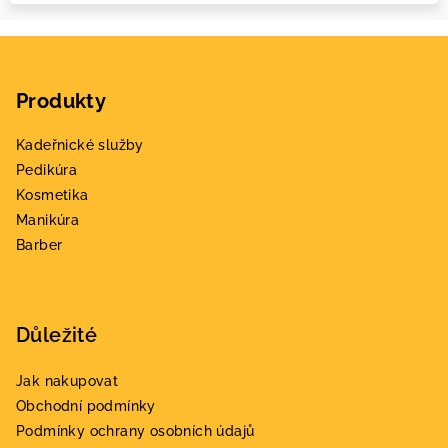
Z
á
Produkty
p
a
Kadeřnické služby
t
Pedikúra
í
Kosmetika
Manikúra
Barber
Důležité
Jak nakupovat
Obchodní podmínky
Podmínky ochrany osobních údajů