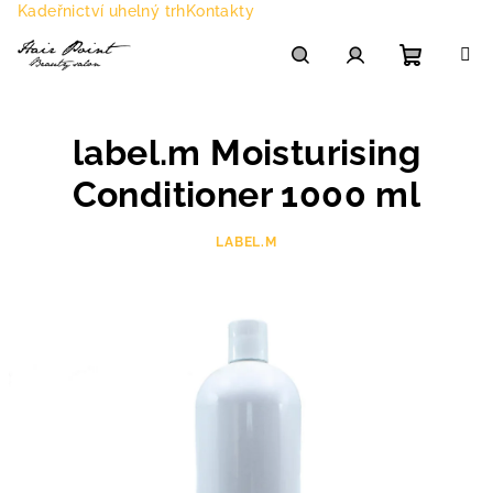
Přejít
Kadeřnictví uhelný trh
Kontakty
na
obsah
Nákupn
Hledat
Přihlášení
label.m Moisturising
košík
Conditioner 1000 ml
LABEL.M