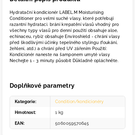
Hydratační kondicionér LABEL.M Moisturising
Conditioner pro velmi suché vlasy, které potřebují
razantní hydrataci. brání krepatění vlasů vhodný pro
všechny typy vlasů pro denní použití obsahuje aloe,
echinaceu, rybíz obsahuje Enviroshield - chrání vlasy
před škodlivými účinky tepelného stylingu (foukání,
žehlení, atd.) a chrání před UV zářením Použití:
Kondicionér naneste na šamponem umyté vlasy
Nechejte 1 - 3 minuty působit Důkladně opláchněte.
Doplňkové parametry
Kategorie
:
Condition/kondicionéry
Hmotnost
:
1 kg
EAN
:
5060059570645