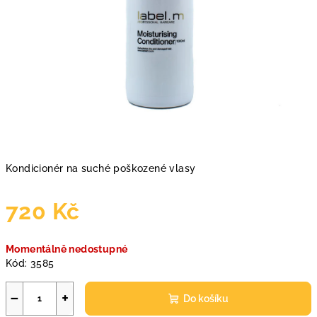
Kondicionér na suché poškozené vlasy
720 Kč
Měrná
Momentálně nedostupné
cena:
Kód:
3585
−
+
Do košíku