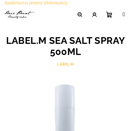
Přejít
Kadeřnictví uhelný trh
Kontakty
na
obsah
Nákupn
Hledat
Přihlášení
LABEL.M SEA SALT SPRAY
košík
500ML
LABEL.M