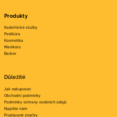
Z
á
Produkty
p
a
Kadeřnické služby
t
Pedikúra
í
Kosmetika
Manikúra
Barber
Důležité
Jak nakupovat
Obchodní podmínky
Podmínky ochrany osobních údajů
Napište nám
Prodávané značky