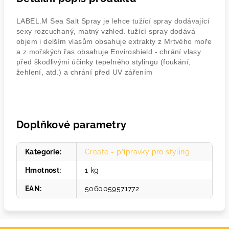
LABEL.M Sea Salt Spray je lehce tužící spray dodávající
sexy rozcuchaný, matný vzhled. tužící spray dodává
objem i delším vlasům obsahuje extrakty z Mrtvého moře
a z mořských řas obsahuje Enviroshield - chrání vlasy
před škodlivými účinky tepelného stylingu (foukání,
žehlení, atd.) a chrání před UV zářením
Doplňkové parametry
Kategorie
:
Create - přípravky pro styling
Hmotnost
:
1 kg
EAN
:
5060059571772