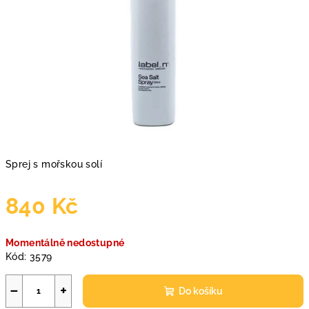
Sprej s mořskou solí
840 Kč
Měrná
Momentálně nedostupné
cena:
Kód:
3579
−
+
Do košíku