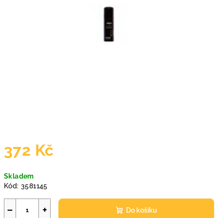
372 Kč
Měrná
Skladem
cena:
Kód:
3581145
−
+
Do košíku