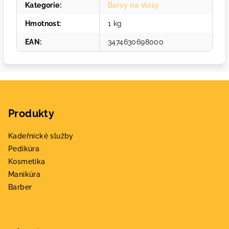
Kategorie
:
Barvy na vlasy
Hmotnost
:
1 kg
EAN
:
3474630698000
Z
á
Produkty
p
a
Kadeřnické služby
t
Pedikúra
í
Kosmetika
Manikúra
Barber