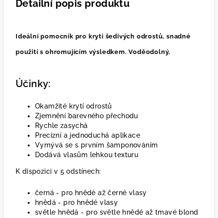
Detailní popis produktu
Ideální pomocník pro krytí šedivých odrostů, snadné
použití s ohromujícím výsledkem. Voděodolný.
Účinky:
Okamžité krytí odrostů
Zjemnění barevného přechodu
Rychle zasychá
Precizní a jednoduchá aplikace
Vymývá se s prvním šamponováním
Dodává vlasům lehkou texturu
K dispozici v 5 odstínech:
černá - pro hnědé až černé vlasy
hnědá - pro hnědé vlasy
světle hnědá - pro světle hnědé až tmavé blond