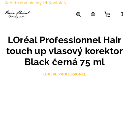
Přejít
Kadeřnictví uhelný trh
Kontakty
na
obsah
Nákupn
Hledat
Přihlášení
LOréal Professionnel Hair
košík
touch up vlasový korektor
Black černá 75 ml
LOREAL PROFESSIONEL