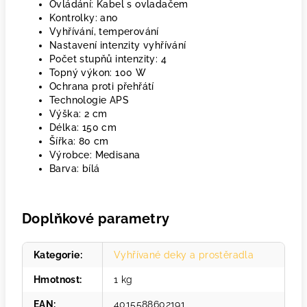
Ovládání: Kabel s ovladačem
Kontrolky: ano
Vyhřívání, temperování
Nastavení intenzity vyhřívání
Počet stupňů intenzity: 4
Topný výkon: 100 W
Ochrana proti přehřátí
Technologie APS
Výška: 2 cm
Délka: 150 cm
Šířka: 80 cm
Výrobce: Medisana
Barva: bílá
Doplňkové parametry
Kategorie
:
Vyhřívané deky a prostěradla
Hmotnost
:
1 kg
EAN
:
4015588602191