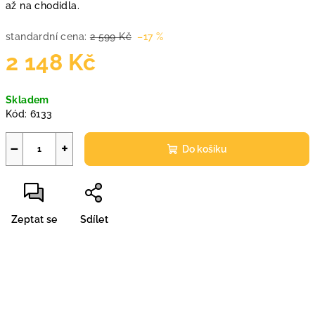
až na chodidla.
standardní cena:
2 599 Kč
–17 %
2 148 Kč
Měrná
Skladem
cena:
Kód:
6133
−
+
Do košíku
Zeptat se
Sdílet