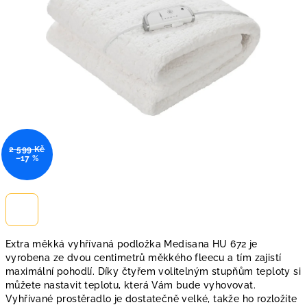
2 599 Kč
–17 %
Extra měkká vyhřívaná podložka Medisana HU 672 je
vyrobena ze dvou centimetrů měkkého fleecu a tím zajistí
maximální pohodlí. Díky čtyřem volitelným stupňům teploty si
můžete nastavit teplotu, která Vám bude vyhovovat.
Vyhřívané prostěradlo je dostatečně velké, takže ho rozložíte