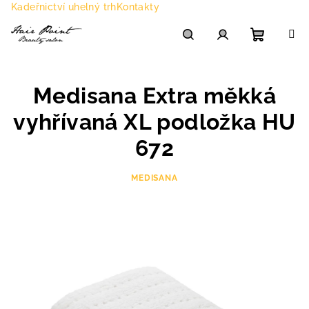
Přejít
Kadeřnictví uhelný trh
Kontakty
na
obsah
Nákupn
Hledat
Přihlášení
Medisana Extra měkká
košík
vyhřívaná XL podložka HU
672
MEDISANA