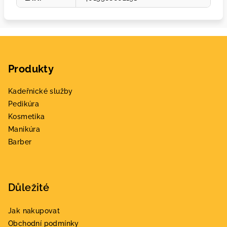
Z
á
Produkty
p
a
Kadeřnické služby
t
Pedikúra
í
Kosmetika
Manikúra
Barber
Důležité
Jak nakupovat
Obchodní podmínky