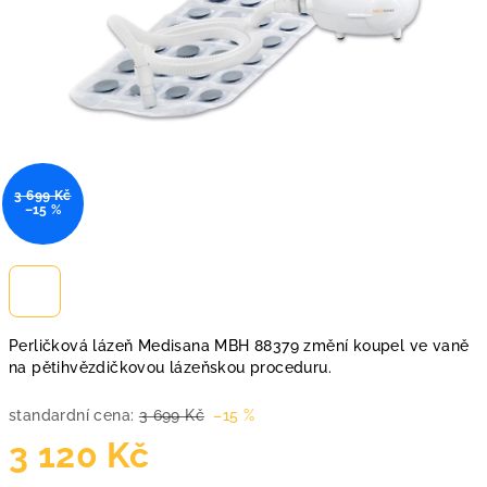
3 699 Kč
–15 %
Perličková lázeň Medisana MBH 88379 změní koupel ve vaně
na pětihvězdičkovou lázeňskou proceduru.
standardní cena:
3 699 Kč
–15 %
3 120 Kč