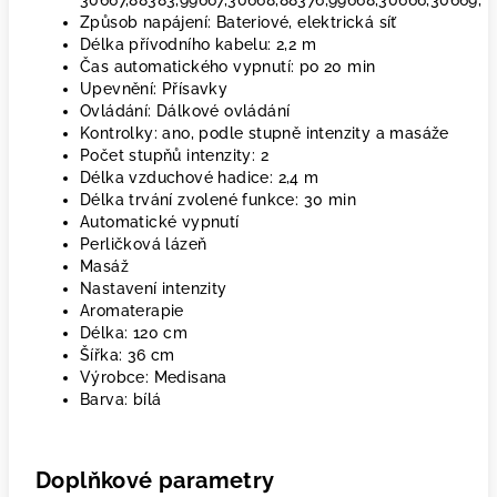
30667,88383,99667,30668,88376,99668,30666,30669,
Způsob napájení: Bateriové, elektrická síť
Délka přívodního kabelu: 2,2 m
Čas automatického vypnutí: po 20 min
Upevnění: Přísavky
Ovládání: Dálkové ovládání
Kontrolky: ano, podle stupně intenzity a masáže
Počet stupňů intenzity: 2
Délka vzduchové hadice: 2,4 m
Délka trvání zvolené funkce: 30 min
Automatické vypnutí
Perličková lázeň
Masáž
Nastavení intenzity
Aromaterapie
Délka: 120 cm
Šířka: 36 cm
Výrobce: Medisana
Barva: bílá
Doplňkové parametry