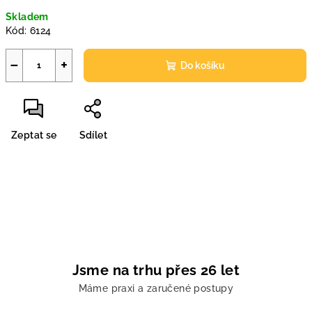
Měrná
Skladem
cena:
Kód:
6124
−
+
Do košíku
Zeptat se
Sdílet
Jsme na trhu přes 26 let
Máme praxi a zaručené postupy