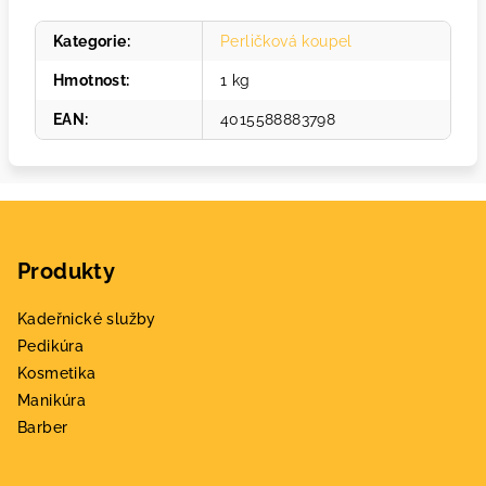
Kategorie
:
Perličková koupel
Hmotnost
:
1 kg
EAN
:
4015588883798
Z
á
Produkty
p
a
Kadeřnické služby
t
Pedikúra
í
Kosmetika
Manikúra
Barber