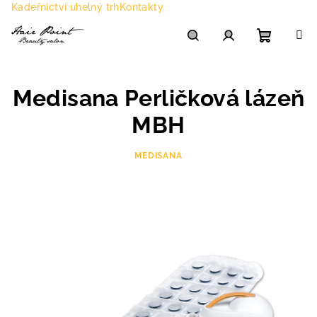
Přejít
Kadeřnictví uhelný trh
Kontakty
na
obsah
Nákupn
Hledat
Přihlášení
Medisana Perličková lázeň
košík
MBH
MEDISANA