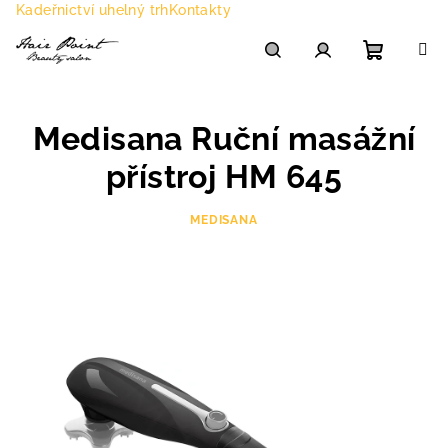
Přejít
Kadeřnictví uhelný trh
Kontakty
na
obsah
Nákupn
Hledat
Přihlášení
Medisana Ruční masážní
košík
přístroj HM 645
MEDISANA