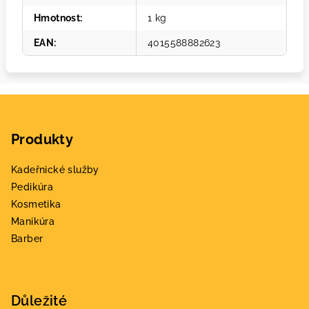
Hmotnost
:
1 kg
EAN
:
4015588882623
Z
á
Produkty
p
a
Kadeřnické služby
t
Pedikúra
í
Kosmetika
Manikúra
Barber
Důležité