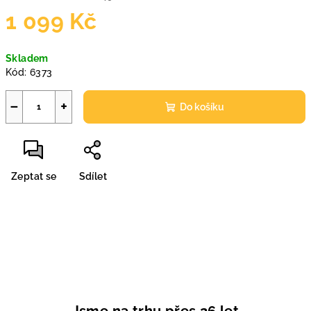
1 099 Kč
Měrná
Skladem
cena:
Kód:
6373
−
+
Do košíku
Zeptat se
Sdílet