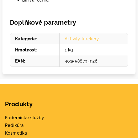
Barva: černá
Doplňkové parametry
Kategorie
:
Aktivity trackery
Hmotnost
:
1 kg
EAN
:
4015588794926
Z
á
Produkty
p
a
Kadeřnické služby
t
Pedikúra
í
Kosmetika