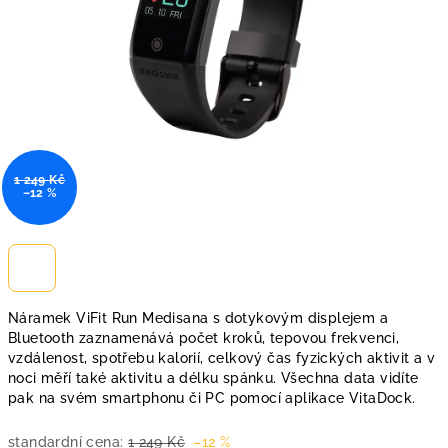
1 249 Kč
–12 %
Náramek ViFit Run Medisana s dotykovým displejem a
Bluetooth zaznamenává počet kroků, tepovou frekvenci,
vzdálenost, spotřebu kalorií, celkový čas fyzických aktivit a v
noci měří také aktivitu a délku spánku. Všechna data vidíte
pak na svém smartphonu či PC pomocí aplikace VitaDock.
standardní cena:
1 249 Kč
–12 %