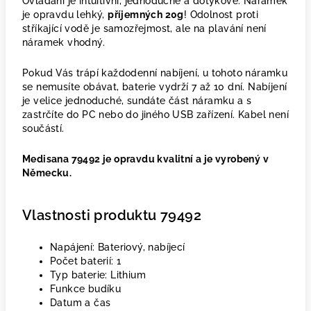
Ovládání je intuitivní, jednoduché a dotykové. Náramek
je opravdu lehký,
příjemných 20g
! Odolnost proti
stříkající vodě je samozřejmost, ale na plavání není
náramek vhodný.
Pokud Vás trápí každodenní nabíjení, u tohoto náramku
se nemusíte obávat, baterie vydrží 7 až 10 dní. Nabíjení
je velice jednoduché, sundáte část náramku a s
zastrčíte do PC nebo do jiného USB zařízení. Kabel není
součástí.
Medisana 79492 je opravdu kvalitní a je vyrobený v
Německu.
Vlastnosti produktu 79492
Napájení: Bateriový, nabíjecí
Počet baterií: 1
Typ baterie: Lithium
Funkce budíku
Datum a čas