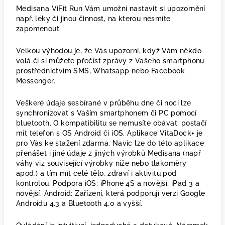
Medisana ViFit Run Vám umožní nastavit si upozornění
např. léky či jinou činnost, na kterou nesmíte
zapomenout.
Velkou výhodou je, že Vás upozorní, když Vám někdo
volá či si můžete přečíst zprávy z Vašeho smartphonu
prostřednictvím SMS, Whatsapp nebo Facebook
Messenger.
Veškeré údaje sesbírané v průběhu dne či noci lze
synchronizovat s Vaším smartphonem či PC pomocí
bluetooth. O kompatibilitu se nemusíte obávat, postačí
mít telefon s OS Android či iOS. Aplikace VitaDock+ je
pro Vás ke stažení zdarma. Navíc lze do této aplikace
přenášet i jiné údaje z jiných výrobků Medisana (např
váhy viz související výrobky níže nebo tlakoměry
apod.) a tím mít celé tělo, zdraví i aktivitu pod
kontrolou. Podpora iOS: iPhone 4S a novější, iPad 3 a
novější. Android: Zařízení, která podporují verzi Google
Androidu 4.3 a Bluetooth 4.0 a vyšší.