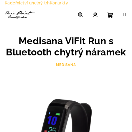
Přejít
Kadeřnictví uhelný trh
Kontakty
na
obsah
Nákupn
Hledat
Přihlášení
Medisana ViFit Run s
košík
Bluetooth chytrý náramek
MEDISANA