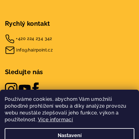
Rychlý kontakt
+420 224 234 342
info@hairpoint.cz
Sledujte nás
Používáme cookies, abychom Vám umožnili
pohodlné prohlížení webu a díky analýze provozu
webu neustále zlepšovali jeho funkce, výkon a
použitelnost.
Více informací
Nastavení
Copyright 2026
Hairpoint
. Všechna práva vyhrazena.