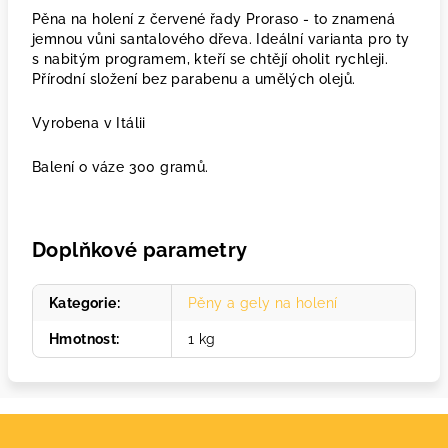
Pěna na holení z červené řady Proraso - to znamená
jemnou vůni santalového dřeva. Ideální varianta pro ty
s nabitým programem, kteří se chtějí oholit rychleji.
Přírodní složení bez parabenu a umělých olejů.
Vyrobena v Itálii
Balení o váze 300 gramů.
Doplňkové parametry
Kategorie
:
Pěny a gely na holení
Hmotnost
:
1 kg
Z