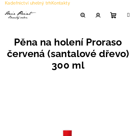
Přejít
Kadeřnictví uhelný trh
Kontakty
na
obsah
Nákupn
Hledat
Přihlášení
Pěna na holení Proraso
košík
červená (santalové dřevo)
300 ml