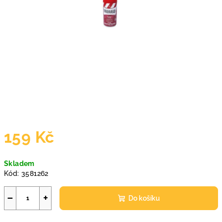
159 Kč
Měrná
Skladem
cena:
Kód:
3581262
−
+
Do košíku