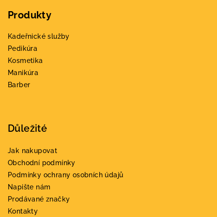
á
Produkty
p
a
Kadeřnické služby
t
Pedikúra
í
Kosmetika
Manikúra
Barber
Důležité
Jak nakupovat
Obchodní podmínky
Podmínky ochrany osobních údajů
Napište nám
Prodávané značky
Kontakty