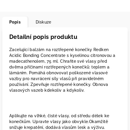
Popis
Diskuze
Detailní popis produktu
Zacelující balzám na roztřepené konečky Redken
Acidic Bonding Concentrate s kyselinou citronovou a
madecathenolem, 75 ml. Chraňte své vlasy před
dvěma příčinami roztřepených konečků: teplem a
lámáním. Pomáhá obnovovat poškozené vlasové
vazby pro navrácení síly vlasů při pravidelném
používání. Zpevňuje roztřepené konečky. Obnova
vlasových vazeb kdekoliv a kdykoliv.
Aplikujte na vlhké, čisté vlasy, od středu délek ke
konečkům. Upravte vlasy jako obvykle.Okamžitě
snižuje krepatění, dodává vlasům lesk a výživu.