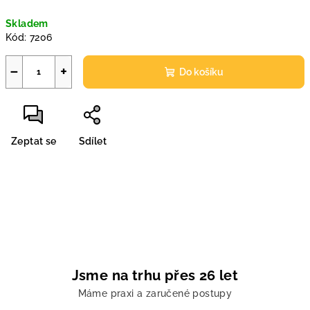
Měrná
Skladem
cena:
Kód:
7206
−
+
Do košíku
Zeptat se
Sdílet
Jsme na trhu přes 26 let
Máme praxi a zaručené postupy