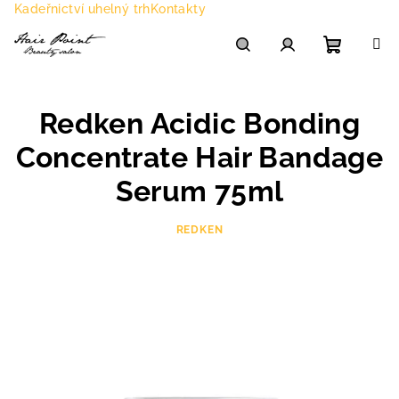
Přejít
Kadeřnictví uhelný trh
Kontakty
na
obsah
Nákupn
Hledat
Přihlášení
Redken Acidic Bonding
košík
Concentrate Hair Bandage
Serum 75ml
REDKEN