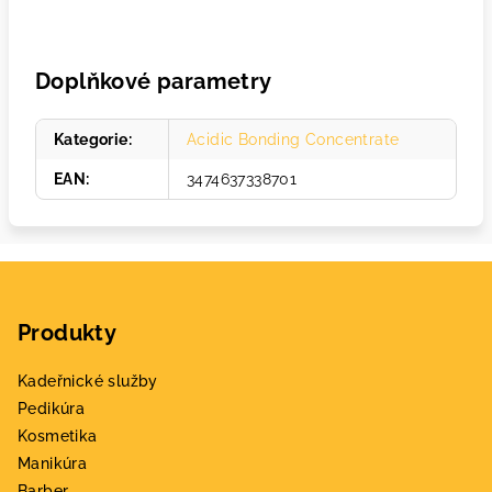
Doplňkové parametry
Kategorie
:
Acidic Bonding Concentrate
EAN
:
3474637338701
Z
á
Produkty
p
a
Kadeřnické služby
t
Pedikúra
í
Kosmetika
Manikúra
Barber