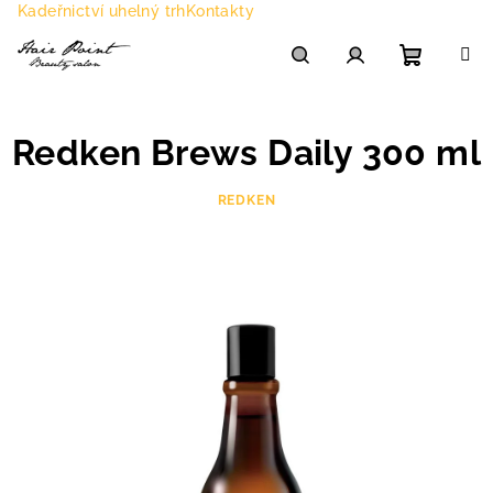
Přejít
Kadeřnictví uhelný trh
Kontakty
na
obsah
Nákupn
Hledat
Přihlášení
Redken Brews Daily 300 ml
košík
REDKEN