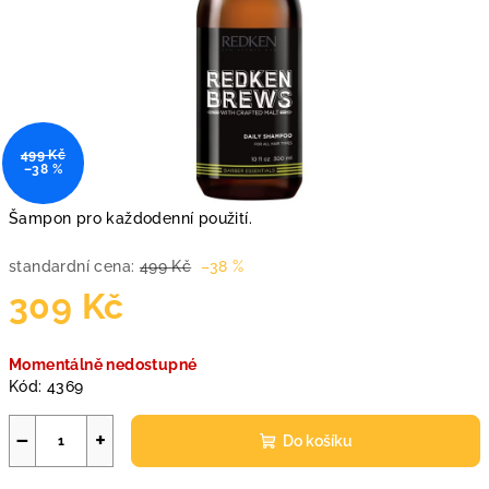
499 Kč
–38 %
Šampon pro každodenní použití.
standardní cena:
499 Kč
–38 %
309 Kč
Měrná
Momentálně nedostupné
cena:
Kód:
4369
−
+
Do košíku