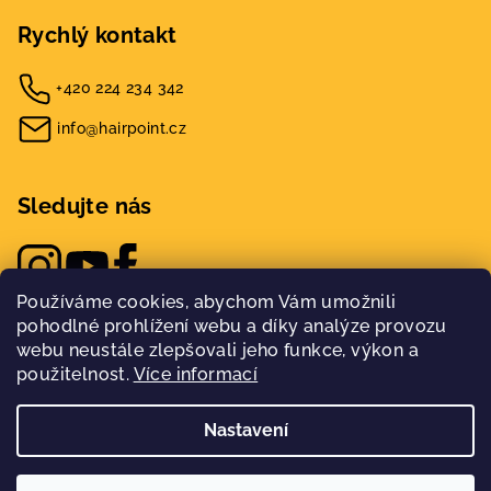
Rychlý kontakt
+420 224 234 342
info@hairpoint.cz
Sledujte nás
Používáme cookies, abychom Vám umožnili
pohodlné prohlížení webu a díky analýze provozu
webu neustále zlepšovali jeho funkce, výkon a
použitelnost.
Více informací
Nastavení
Copyright 2026
Hairpoint
. Všechna práva vyhrazena.
Nakódovalo
Remedio Digital
|