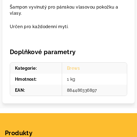
Šampon vyvinutý pro pánskou vlasovou pokožku a
vlasy.
Určen pro každodenní mytí.
Doplňkové parametry
Kategorie
:
Brews
Hmotnost
:
1 kg
EAN
:
884486336897
Z
á
Produkty
p