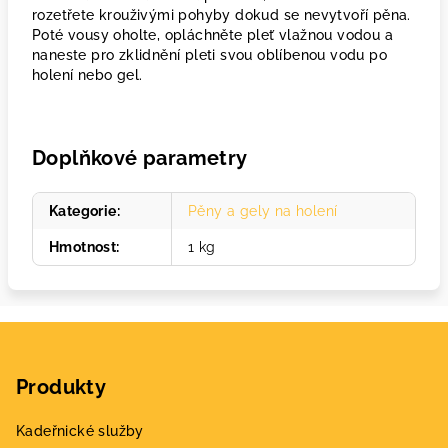
rozetřete krouživými pohyby dokud se nevytvoří pěna.
Poté vousy oholte, opláchněte pleť vlažnou vodou a
naneste pro zklidnění pleti svou oblíbenou vodu po
holení nebo gel.
Doplňkové parametry
Kategorie
:
Pěny a gely na holení
Hmotnost
:
1 kg
Z
á
Produkty
p
a
Kadeřnické služby
t