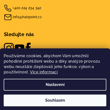
+420 224 234 342
info@hairpoint.cz
Sledujte nás
Používáme cookies, abychom Vám umožnili
pohodlné prohlížení webu a díky analýze provozu
webu neustále zlepšovali jeho funkce, výkon a
použitelnost.
Více informací
Nastavení
Copyright 2026
Hairpoint
. Všechna práva vyhrazena.
Nakódovalo
Remedio Digital
|
Souhlasím
Vytvořil Shoptet