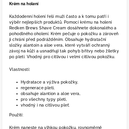
Krém na holení
Každodenní holení řeší muži často a k tomu patří i
výběr nejlepších produktů. Pomocí krému na holení
Redken Brews Shave Cream dosáhnete dokonalého a
pohodlného oholení. Krém pečuje o pokožku a zároveň
ji chrání před podrážděním. Obsahuje hydratační
složky alantoin a aloe vera, které vytváří ochranný
závoj na kůži a usnadňují tak pohyb břitvy nebo žiletky
po pleti. Vhodný pro citlivou i velmi citlivou pokožku.
Vlastnosti:
Hydratace a výživa pokožky,
regenerace pleti,
obsahuje alantion a aloe vera,
pro všechny typy pleti,
vhodný i na citlivou pleť.
Použití:
Krém naneste na vlhkou pokožku, rovnoměrně