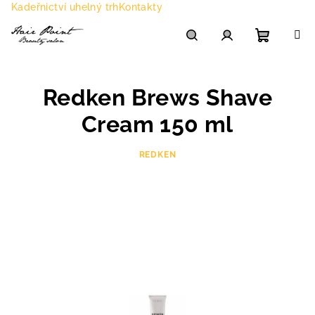
Přejít
Kadeřnictví uhelný trh
Kontakty
na
obsah
Nákupn
Hledat
Přihlášení
Redken Brews Shave
košík
Cream 150 ml
REDKEN