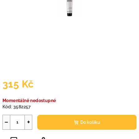
315 Kč
Měrná
Momentálně nedostupné
cena:
Kód:
3582257
−
+
Do košíku