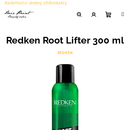
Přejít
Kadeřnictví uhelný trh
Kontakty
na
obsah
Nákupn
Hledat
Přihlášení
Redken Root Lifter 300 ml
košík
REDKEN