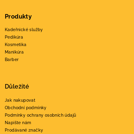
Z
á
Produkty
p
a
Kadeřnické služby
t
Pedikúra
í
Kosmetika
Manikúra
Barber
Důležité
Jak nakupovat
Obchodní podmínky
Podmínky ochrany osobních údajů
Napište nám
Prodávané značky