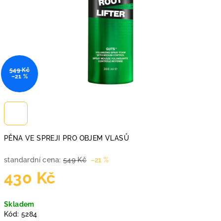
549 Kč
–21 %
PĚNA VE SPREJI PRO OBJEM VLASŮ
standardní cena:
549 Kč
–21 %
430 Kč
Měrná
Skladem
cena:
Kód:
5284