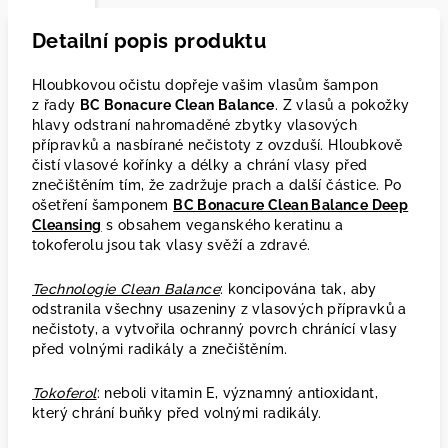
Detailní popis produktu
Hloubkovou očistu dopřeje vašim vlasům šampon
z řady
BC Bonacure Clean Balance
. Z vlasů a pokožky
hlavy odstraní nahromaděné zbytky vlasových
přípravků a nasbírané nečistoty z ovzduší. Hloubkově
čistí vlasové kořínky a délky a chrání vlasy před
znečištěním tím, že zadržuje prach a další částice. Po
ošetření šamponem
BC Bonacure Clean Balance Deep
Cleansing
s obsahem veganského keratinu a
tokoferolu jsou tak vlasy svěží a zdravé.
Technologie Clean Balance
: koncipována tak, aby
odstranila všechny usazeniny z vlasových přípravků a
nečistoty, a vytvořila ochranný povrch chránící vlasy
před volnými radikály a znečištěním.
Tokoferol
: neboli vitamin E, významný antioxidant,
který chrání buňky před volnými radikály.