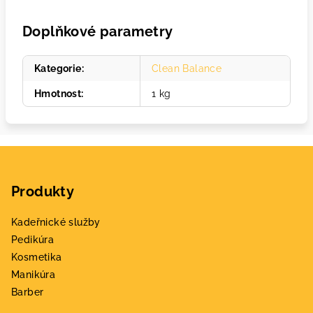
Doplňkové parametry
Kategorie
:
Clean Balance
Hmotnost
:
1 kg
Z
á
Produkty
p
a
Kadeřnické služby
t
Pedikúra
í
Kosmetika
Manikúra
Barber