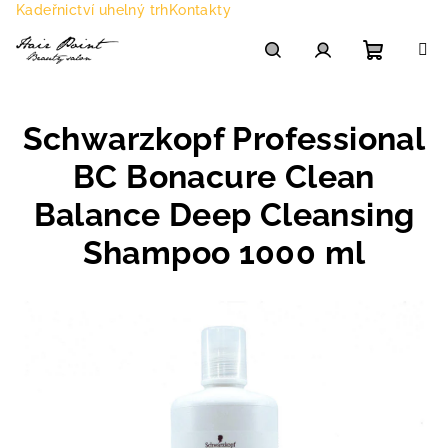
Přejít
Kadeřnictví uhelný trh
Kontakty
na
obsah
Nákupn
Hledat
Přihlášení
Schwarzkopf Professional
košík
BC Bonacure Clean
Balance Deep Cleansing
Shampoo 1000 ml