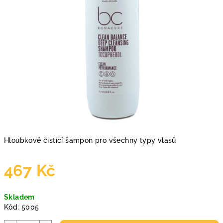
Hloubkově čistící šampon pro všechny typy vlasů
467 Kč
Měrná
Skladem
cena:
Kód:
5005