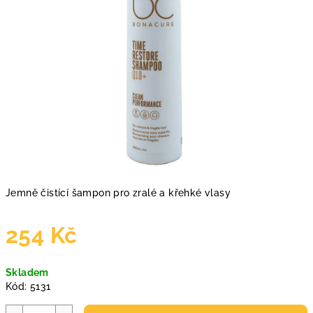
Jemně čistící šampon pro zralé a křehké vlasy
254 Kč
Měrná
Skladem
cena:
Kód:
5131