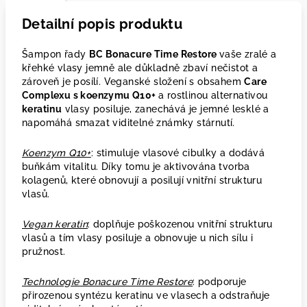
Detailní popis produktu
Šampon řady
BC Bonacure Time Restore
vaše zralé a
křehké vlasy jemně ale důkladně zbaví nečistot a
zároveň je posílí. Veganské složení s obsahem
Care
Complexu s koenzymu Q10+
a rostlinou alternativou
keratinu
vlasy posiluje, zanechává je jemné lesklé a
napomáhá smazat viditelné známky stárnutí.
Koenzym Q10+
: stimuluje vlasové cibulky a dodává
buňkám vitalitu. Díky tomu je aktivována tvorba
kolagenů, které obnovují a posilují vnitřní strukturu
vlasů.
Vegan keratin
: doplňuje poškozenou vnitřní strukturu
vlasů a tím vlasy posiluje a obnovuje u nich sílu i
pružnost.
Technologie Bonacure Time Restore
: podporuje
přirozenou syntézu keratinu ve vlasech a odstraňuje