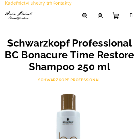
Přejít
Kadeřnictví uhelný trh
Kontakty
na
obsah
Nákupn
Hledat
Přihlášení
Schwarzkopf Professional
košík
BC Bonacure Time Restore
Shampoo 250 ml
SCHWARZKOPF PROFESSIONAL