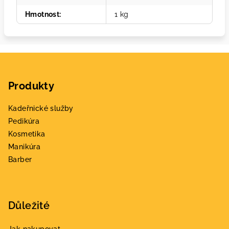
Hmotnost
:
1 kg
Z
á
Produkty
p
a
Kadeřnické služby
t
Pedikúra
í
Kosmetika
Manikúra
Barber
Důležité