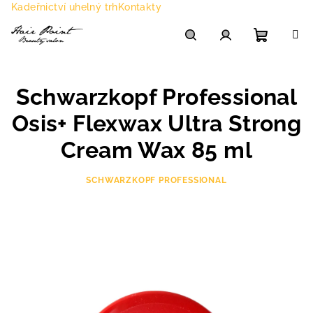
Přejít
Kadeřnictví uhelný trh
Kontakty
na
obsah
Nákupn
Hledat
Přihlášení
Schwarzkopf Professional
košík
Osis+ Flexwax Ultra Strong
Cream Wax 85 ml
SCHWARZKOPF PROFESSIONAL