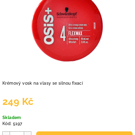
Krémový vosk na vlasy se silnou fixací
249 Kč
Měrná
Skladem
cena:
Kód:
5197