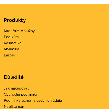
Z
á
Produkty
p
a
Kadeřnické služby
t
Pedikúra
í
Kosmetika
Manikúra
Barber
Důležité
Jak nakupovat
Obchodní podmínky
Podmínky ochrany osobních údajů
Napište nám