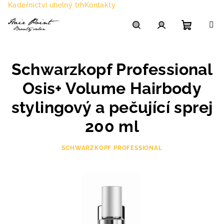
Přejít
Kadeřnictví uhelný trh
Kontakty
na
obsah
Nákupn
Hledat
Přihlášení
Schwarzkopf Professional
košík
Osis+ Volume Hairbody
stylingový a pečující sprej
200 ml
SCHWARZKOPF PROFESSIONAL