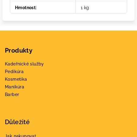
Hmotnost
:
1 kg
Z
á
Produkty
p
a
Kadeřnické služby
t
Pedikúra
í
Kosmetika
Manikúra
Barber
Důležité
Jak nakupovat