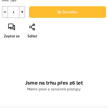
Kód:
796
−
+
Do košíku
Zeptat se
Sdílet
Jsme na trhu přes 26 let
Máme praxi a zaručené postupy