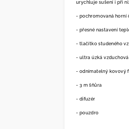
urychluje sušení i při n
- pochromovaná horní 
- přesné nastavení tepl
- tlačítko studeného v
- ultra úzká vzduchová
- odnímatelný kovový fi
- 3 m šňůra
- difuzér
- pouzdro