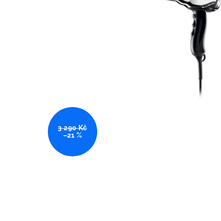
3 290 Kč
–21 %