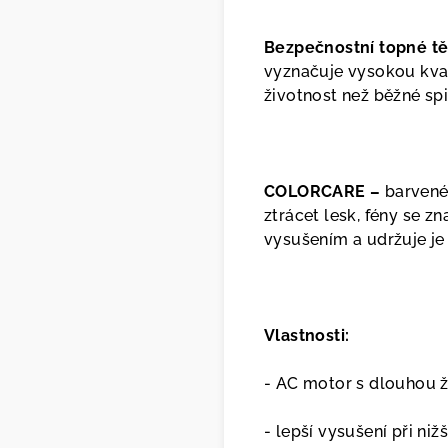
Bezpečnostní topné těl
vyznačuje vysokou kval
životnost než běžné sp
COLORCARE –
barvené
ztrácet lesk, fény se z
vysušením a udržuje je
Vlastnosti:
- AC motor s dlouhou ž
- lepší vysušení při ni