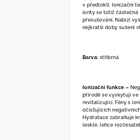
v předloktí. Ionizační
ionty se totiž částečná
přesušování. Nabízí vy
nejkratší doby sušení v
Barva:
stříbrná
Ionizační funkce –
Nega
přírodě se vyskytují ve
revitalizující. Fény s i
očisťujících negativníc
Hydratace zabraňuje kr
lesklé, lehce rozčesate