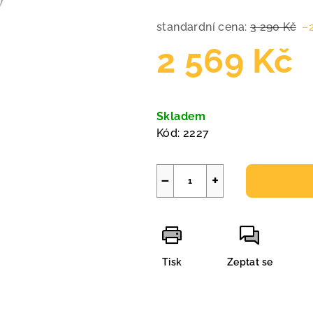
standardní cena:
3 290 Kč
–
2 569 Kč
Měrná
cena:
Skladem
Kód:
2227
−
+
Tisk
Zeptat se