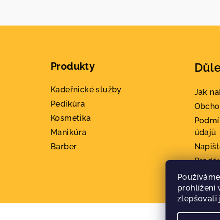
Z
á
Produkty
Důle
p
a
Kadeřnické služby
Jak n
Pedikúra
t
Obcho
Kosmetika
Podmí
í
Manikúra
údajů
Barber
Napiš
Prodá
Konta
Používáme
prohlížení
zlepšovali