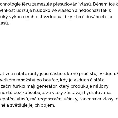
 technologie fénu zamezuje přesušování vlasů. Během fouk
 vlhkost udržuje hluboko ve vlasech a nedochází tak k
soký výkon i rychlost vzduchu, díky které dosáhnete co
lasů.
tivně nabité ionty jsou částice, které pročisťují vzduch. 
 velkém množství po bouřce, kdy je vzduch čistší a
onizační funkcí mají generátor, který produkuje miliony
h iontů což způsobuje, že vlasy zůstávají hydratované.
epatění vlasů, má regenerační účinky, zanechává vlasy j
lné a zvětšuje jejich objem.