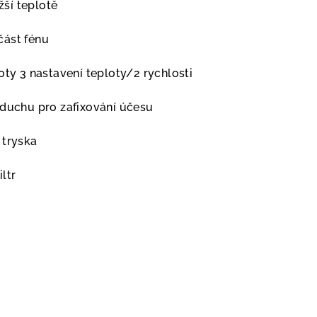
ižší teplotě
část fénu
oty 3 nastavení teploty/2 rychlosti
zduchu pro zafixování účesu
 tryska
ltr