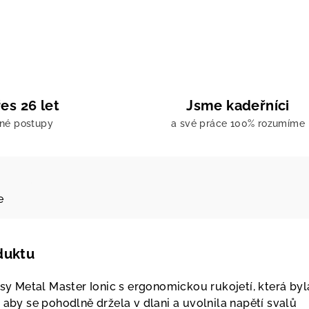
es 26 let
Jsme kadeřníci
ené postupy
a své práce 100% rozumíme
e
duktu
asy Metal Master Ionic s ergonomickou rukojetí, která byl
 aby se pohodlně držela v dlani a uvolnila napětí svalů