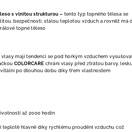
eso s vlnitou strukturou –
tento typ topného tělesa se
itou, bezpečností, stálou teplotou vzduch a rovněž má d
irálové topné těleso
 vlasy mají tendenci se pod horkým vzduchem vysušova
načkou
COLORCARE
chrání vlasy před ztrátou barvy, lesku
 vitální po dlouhou dobu díky třem vlastnostem
ivotností až 2000 hodin
žší teplotě hlavně díky rychlému proudění vzduchu což