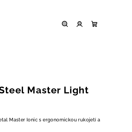
Hledat
Přihlášení
Nákupní
košík
Steel Master Light
etal Master Ionic s ergonomickou rukojetí a