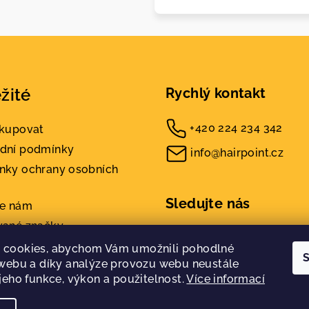
žité
Rychlý kontakt
+420 224 234 342
akupovat
dní podmínky
info@hairpoint.cz
nky ochrany osobních
Sledujte nás
te nám
vané značky
kty
 cookies, abychom Vám umožnili pohodlné
S
 webu a díky analýze provozu webu neustále
 jeho funkce, výkon a použitelnost.
Více informací