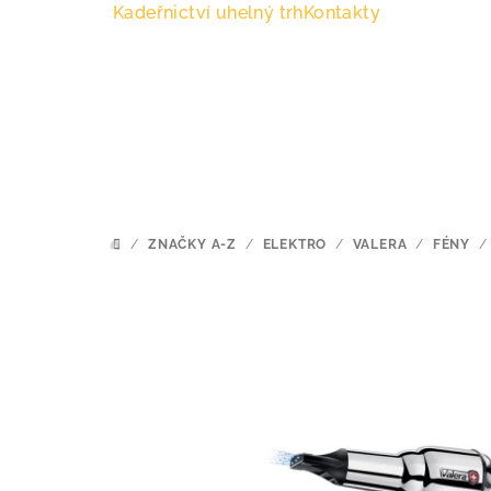
Přejít
Kadeřnictví uhelný trh
Kontakty
na
obsah
/
ZNAČKY A-Z
/
ELEKTRO
/
VALERA
/
FÉNY
/
DOMŮ