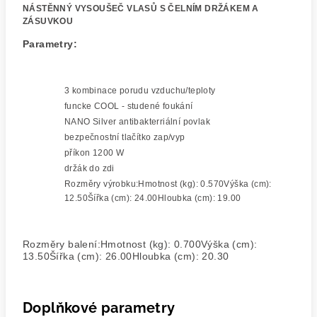
NÁSTĚNNÝ VYSOUŠEČ VLASŮ S ČELNÍM DRŽÁKEM A
ZÁSUVKOU
Parametry:
3 kombinace porudu vzduchu/teploty
funcke COOL - studené foukání
NANO Silver antibakterriální povlak
bezpečnostní tlačítko zap/vyp
příkon 1200 W
držák do zdi
Rozměry výrobku:Hmotnost (kg): 0.570Výška (cm):
12.50Šířka (cm): 24.00Hloubka (cm): 19.00
Rozměry balení:Hmotnost (kg): 0.700Výška (cm):
13.50Šířka (cm): 26.00Hloubka (cm): 20.30
Doplňkové parametry