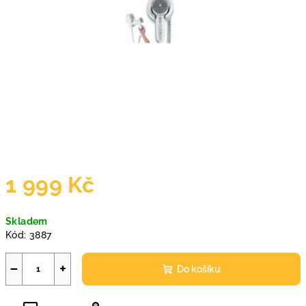
1 999 Kč
Měrná
Skladem
cena:
Kód:
3887
−
+
Do košíku