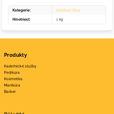
Kategorie
:
hotelové fény
Hmotnost
:
1 kg
Z
á
Produkty
p
a
Kadeřnické služby
t
Pedikúra
í
Kosmetika
Manikúra
Barber