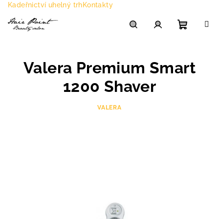
Přejít
Kadeřnictví uhelný trh
Kontakty
na
obsah
Nákupn
Hledat
Přihlášení
Valera Premium Smart
košík
1200 Shaver
VALERA