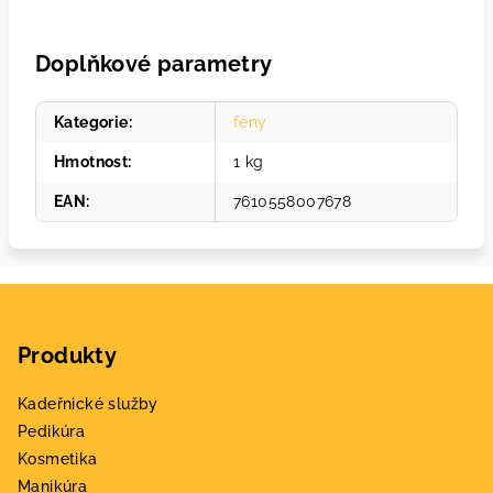
Doplňkové parametry
Kategorie
:
fény
Hmotnost
:
1 kg
EAN
:
7610558007678
Z
á
Produkty
p
a
Kadeřnické služby
t
Pedikúra
í
Kosmetika
Manikúra