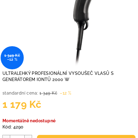
1 349 Kč
–12 %
ULTRALEHKÝ PROFESIONÁLNÍ VYSOUŠEČ VLASŮ S
GENERÁTOREM IONTŮ 2000 W
standardní cena:
1 349 Kč
–12 %
1 179 Kč
Měrná
Momentálně nedostupné
cena:
Kód:
4290