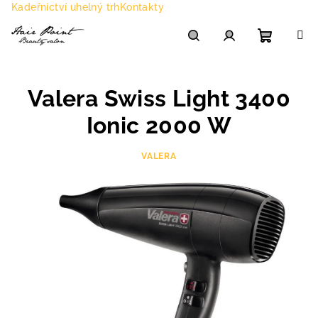
Přejít
Kadeřnictví uhelný trh
Kontakty
na
obsah
Nákupn
Hledat
Přihlášení
Valera Swiss Light 3400
košík
Ionic 2000 W
VALERA