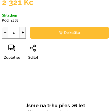
2 321 Kč
Měrná
Skladem
cena:
Kód:
4282
−
+
Do košíku
Zeptat se
Sdílet
Jsme na trhu přes 26 let