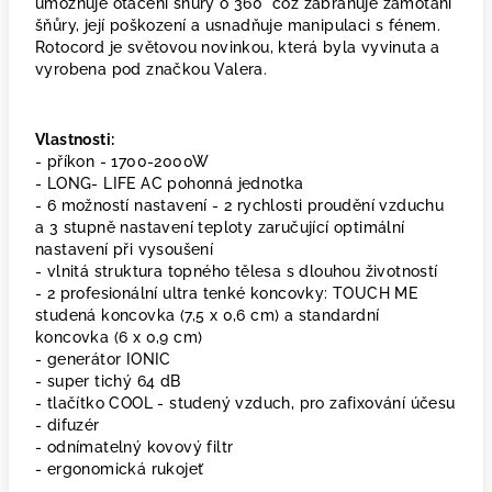
umožňuje otáčení šňůry o 360° což zabraňuje zamotání
šňůry, její poškození a usnadňuje manipulaci s fénem.
Rotocord je světovou novinkou, která byla vyvinuta a
vyrobena pod značkou Valera.
Vlastnosti:
- příkon - 1700-2000W
- LONG- LIFE AC pohonná jednotka
- 6 možností nastavení - 2 rychlosti proudění vzduchu
a 3 stupně nastavení teploty zaručující optimální
nastavení při vysoušení
- vlnitá struktura topného tělesa s dlouhou životností
- 2 profesionální ultra tenké koncovky: TOUCH ME
studená koncovka (7,5 x 0,6 cm) a standardní
koncovka (6 x 0,9 cm)
- generátor IONIC
- super tichý 64 dB
- tlačítko COOL - studený vzduch, pro zafixování účesu
- difuzér
- odnímatelný kovový filtr
- ergonomická rukojeť