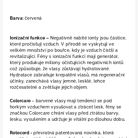
Barva:
červená
Ionizační funkce –
Negativně nabité ionty jsou částice,
které pročisťují vzduch. V přírodě se vyskytují ve
velkém množství po bouřce, kdy je vzduch čistší a
revitalizující. Fény s ionizační funkcí mají generátor,
který produkuje miliony očisťujících negativních iontů
což způsobuje, že vlasy zůstávají hydratované.
Hydratace zabraňuje krepatění vlasů, má regenerační
účinky, zanechává vlasy jemné, lesklé, lehce
rozčesatelné a zvětšuje jejich objem.
Colorcare
– barvené vlasy mají tendenci se pod
horkým vzduchem vysušovat a ztrácet lesk, fény se
značkou Colorcare chrání vlasy před ztrátou barvy,
lesku, vysušením a udržuje je vitální po dlouhou dobu
.
Rotocord -
převratná patentovaná novinka, která