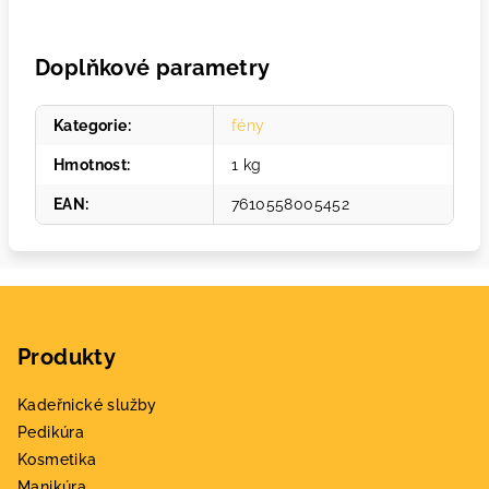
Doplňkové parametry
Kategorie
:
fény
Hmotnost
:
1 kg
EAN
:
7610558005452
Z
á
Produkty
p
a
Kadeřnické služby
t
Pedikúra
í
Kosmetika
Manikúra