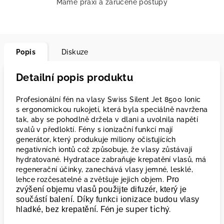
Máme praxi a zaručené postupy
Popis
Diskuze
Detailní popis produktu
Profesionální fén na vlasy Swiss Silent Jet 8500 Ionic
s ergonomickou rukojetí, která byla speciálně navržena
tak, aby se pohodlně držela v dlani a uvolnila napětí
svalů v předloktí. Fény s ionizační funkcí mají
generátor, který produkuje miliony očisťujících
negativních iontů což způsobuje, že vlasy zůstávají
hydratované. Hydratace zabraňuje krepatění vlasů, má
regenerační účinky, zanechává vlasy jemné, lesklé,
Pro
lehce rozčesatelné a zvětšuje jejich objem.
zvýšení objemu vlasů použijte difuzér, který je
součástí balení. Díky funkci ionizace budou vlasy
Fén je super tichý.
hladké, bez krepatění.