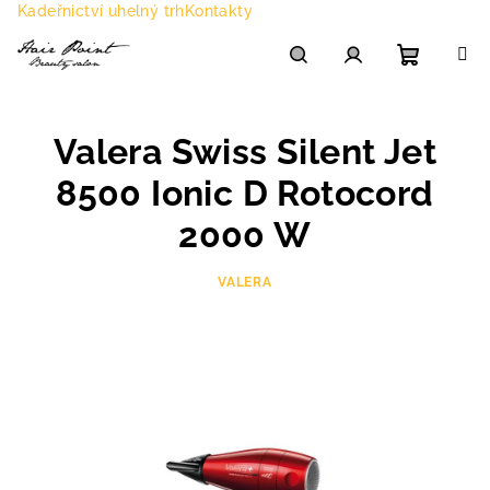
Přejít
Kadeřnictví uhelný trh
Kontakty
na
obsah
Nákupn
Hledat
Přihlášení
Valera Swiss Silent Jet
košík
8500 Ionic D Rotocord
2000 W
VALERA