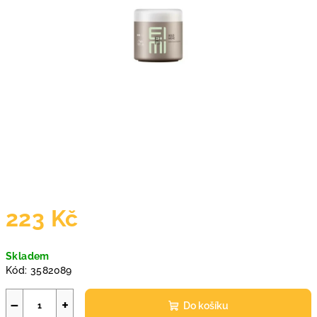
223 Kč
Měrná
Skladem
cena:
Kód:
3582089
−
+
Do košíku