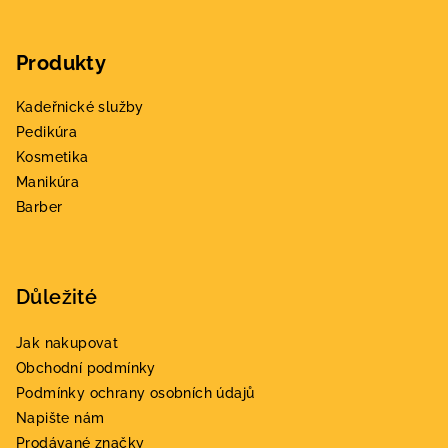
Z
á
Produkty
p
a
Kadeřnické služby
t
Pedikúra
í
Kosmetika
Manikúra
Barber
Důležité
Jak nakupovat
Obchodní podmínky
Podmínky ochrany osobních údajů
Napište nám
Prodávané značky