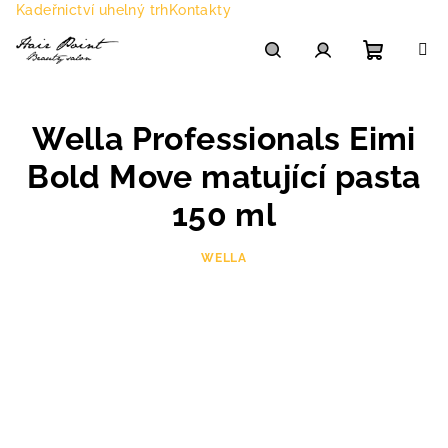
Přejít
Kadeřnictví uhelný trh
Kontakty
na
obsah
Nákupn
Hledat
Přihlášení
Wella Professionals Eimi
košík
Bold Move matující pasta
150 ml
WELLA