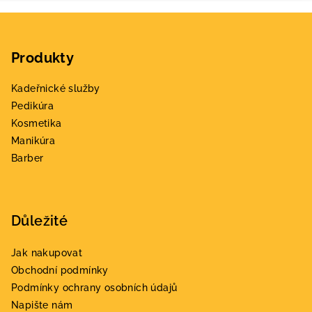
Z
á
Produkty
p
a
Kadeřnické služby
t
Pedikúra
í
Kosmetika
Manikúra
Barber
Důležité
Jak nakupovat
Obchodní podmínky
Podmínky ochrany osobních údajů
Napište nám