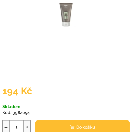
194 Kč
Měrná
Skladem
cena:
Kód:
3582094
−
+
Do košíku