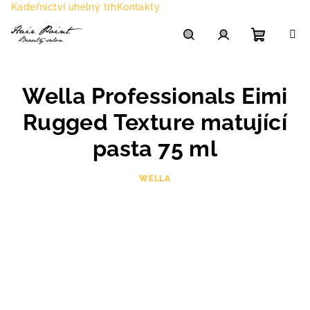
Přejít
Kadeřnictví uhelný trh
Kontakty
na
obsah
Nákupn
Hledat
Přihlášení
Wella Professionals Eimi
košík
Rugged Texture matující
pasta 75 ml
WELLA