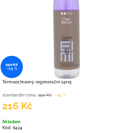
290 Kč
–25 %
Termoochranný regenerační sprej
standardní cena:
290 Kč
–25 %
216 Kč
Měrná
Skladem
cena:
Kód:
6424