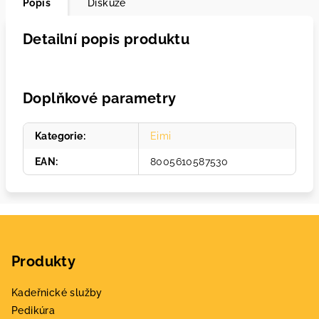
Popis
Diskuze
Detailní popis produktu
Doplňkové parametry
Kategorie
:
Eimi
EAN
:
8005610587530
Z
á
Produkty
p
a
Kadeřnické služby
t
Pedikúra