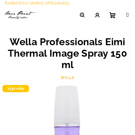
Přejít
Kadeřnictví uhelný trh
Kontakty
na
obsah
Nákupn
Hledat
Přihlášení
Wella Professionals Eimi
košík
Thermal Image Spray 150
ml
WELLA
Výprodej